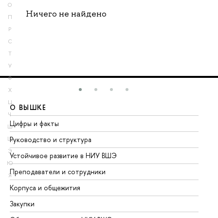
О
Ничего не найдено
П
Р
С
Т
У
Ф
Х
Ц
О ВЫШКЕ
О
Ч
Цифры и факты
Ли
Ш
Руководство и структура
До
Щ
Э
Устойчивое развитие в НИУ ВШЭ
Ол
Ю
Преподаватели и сотрудники
Пр
Я
Корпуса и общежития
Вы
Закупки
Пр