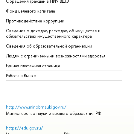
Обращения граждан в НИУ ВШЭ
Ас
Фонд целевого капитала
До
Противодействие коррупции
Це
Сведения о доходах, расходах, об имуществе и
Би
обязательствах имущественного характера
Об
Сведения об образовательной организации
Об
Людям с ограниченными возможностями здоровья
Единая платежная страница
Работа в Вышке
http://www.minobrnauki.gov.ru/
Министерство науки и высшего образования РФ
https://edu.gov.ru/