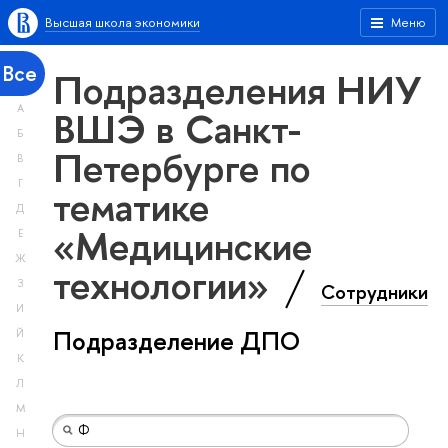
Высшая школа экономики
Меню
Все
Подразделения НИУ
А
ВШЭ в Санкт-
Б
Петербурге по
В
Г
тематике
Д
«Медицинские
Е
Ж
технологии»
З
Сотрудники
И
Подразделение ДПО
Й
К
Л
М
Н