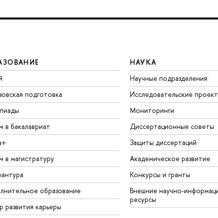
АЗОВАНИЕ
НАУКА
й
Научные подразделения
зовская подготовка
Исследовательские проек
пиады
Мониторинги
м в бакалавриат
Диссертационные советы
а+
Защиты диссертаций
м в магистратуру
Академическое развитие
рантура
Конкурсы и гранты
лнительное образование
Внешние научно-информац
ресурсы
р развития карьеры