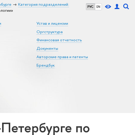
рбурге
Категория подразделений:
РУС
EN
логии»
и
Устав и лицензии
Оргструктура
Финансовая отчетность
Документы
Авторские права и патенты
Брендбук
Петербурге по