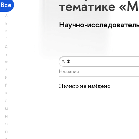
тематике «М
Все
А
Научно-исследователь
Б
В
Г
Д
Е
Ж
З
Название
И
Ничего не найдено
Й
К
Л
М
Н
О
П