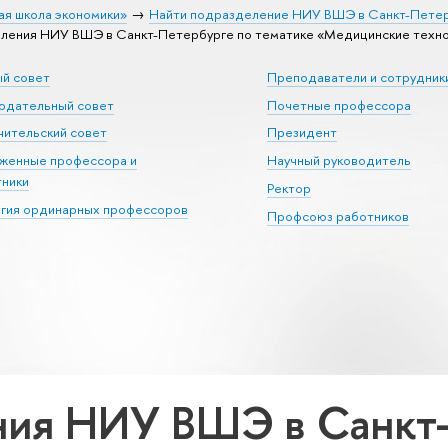
ая школа экономики»
Найти подразделение НИУ ВШЭ в Санкт-Пете
ления НИУ ВШЭ в Санкт-Петербурге по тематике «Медицинские техно
ый совет
Преподаватели и сотрудник
юдательный совет
Почетные профессора
ительский совет
Президент
уженные профессора и
Научный руководитель
тники
Ректор
егия ординарных профессоров
Профсоюз работников
ия НИУ ВШЭ в Санкт-