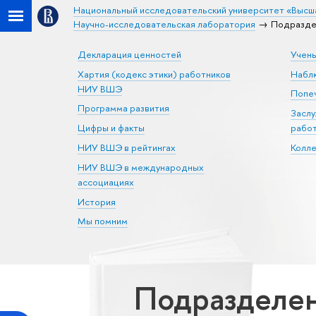
Национальный исследовательский университет «Высш
Научно-исследовательская лаборатория
Подразде
Декларация ценностей
Учен
Хартия (кодекс этики) работников
Набл
НИУ ВШЭ
Попеч
Программа развития
Засл
Цифры и факты
рабо
НИУ ВШЭ в рейтингах
Колл
НИУ ВШЭ в международных
ассоциациях
История
Мы помним
Подразделен