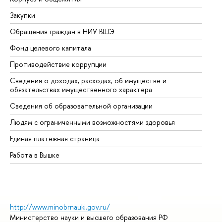
Закупки
Пр
Обращения граждан в НИУ ВШЭ
Ас
Фонд целевого капитала
До
Противодействие коррупции
Це
Сведения о доходах, расходах, об имуществе и
Би
обязательствах имущественного характера
Об
Сведения об образовательной организации
Об
Людям с ограниченными возможностями здоровья
Единая платежная страница
Работа в Вышке
http://www.minobrnauki.gov.ru/
Министерство науки и высшего образования РФ