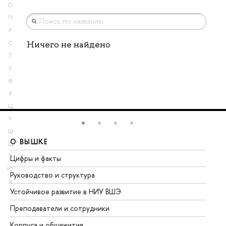
О
П
Р
Ничего не найдено
С
Т
У
Ф
Х
Ц
Ч
Ш
О ВЫШКЕ
О
Щ
Э
Цифры и факты
Ли
Ю
Руководство и структура
До
Я
Устойчивое развитие в НИУ ВШЭ
Ол
Преподаватели и сотрудники
Пр
Корпуса и общежития
Вы