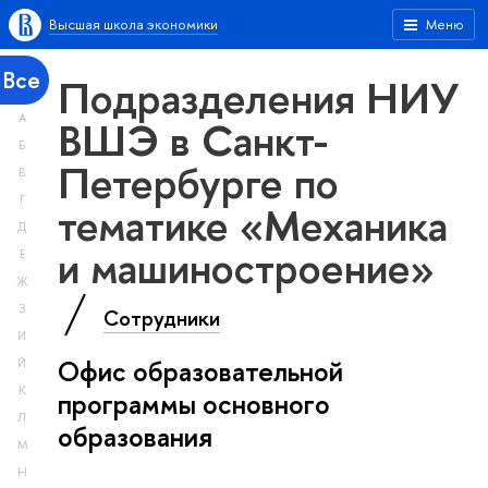
Высшая школа экономики
Меню
Все
Подразделения НИУ
А
ВШЭ в Санкт-
Б
Петербурге по
В
Г
тематике «Механика
Д
и машиностроение»
Е
Ж
З
Сотрудники
И
Офис образовательной
Й
К
программы основного
Л
образования
М
Н