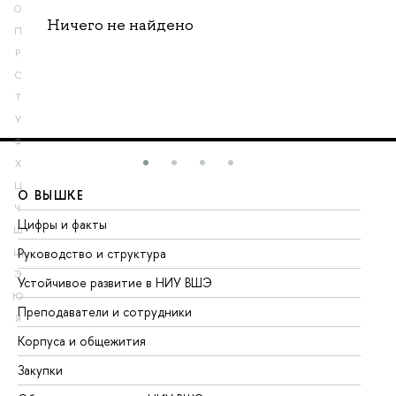
О
Ничего не найдено
П
Р
С
Т
У
Ф
Х
Ц
О ВЫШКЕ
О
Ч
Цифры и факты
Ли
Ш
Руководство и структура
До
Щ
Э
Устойчивое развитие в НИУ ВШЭ
Ол
Ю
Преподаватели и сотрудники
Пр
Я
Корпуса и общежития
Вы
Закупки
Пр