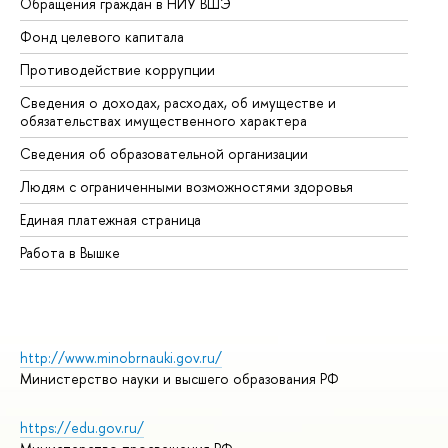
Обращения граждан в НИУ ВШЭ
Ас
Фонд целевого капитала
До
Противодействие коррупции
Це
Сведения о доходах, расходах, об имуществе и
Би
обязательствах имущественного характера
Об
Сведения об образовательной организации
Об
Людям с ограниченными возможностями здоровья
Единая платежная страница
Работа в Вышке
http://www.minobrnauki.gov.ru/
Министерство науки и высшего образования РФ
https://edu.gov.ru/