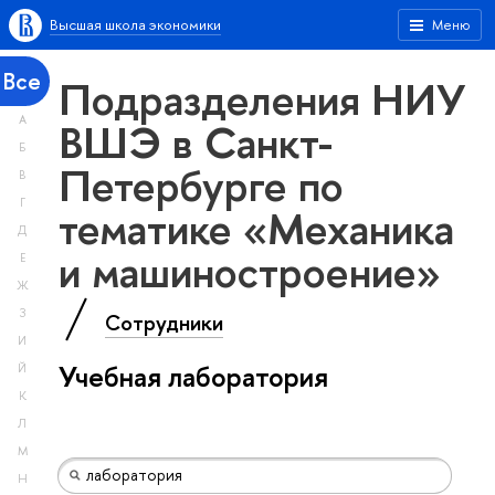
Высшая школа экономики
Меню
Все
Подразделения НИУ
А
ВШЭ в Санкт-
Б
Петербурге по
В
Г
тематике «Механика
Д
и машиностроение»
Е
Ж
З
Сотрудники
И
Учебная лаборатория
Й
К
Л
М
Н