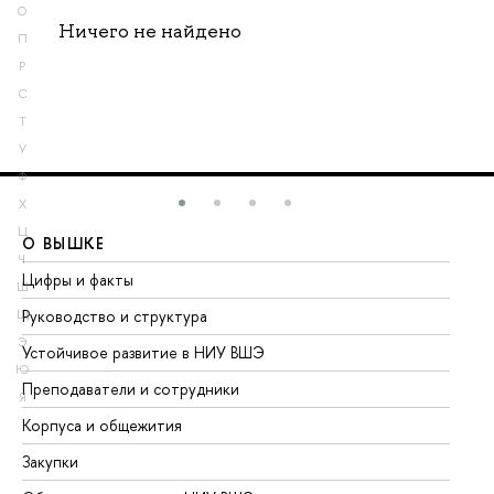
О
Ничего не найдено
П
Р
С
Т
У
Ф
Х
Ц
О ВЫШКЕ
О
Ч
Цифры и факты
Ли
Ш
Руководство и структура
До
Щ
Э
Устойчивое развитие в НИУ ВШЭ
Ол
Ю
Преподаватели и сотрудники
Пр
Я
Корпуса и общежития
Вы
Закупки
Пр