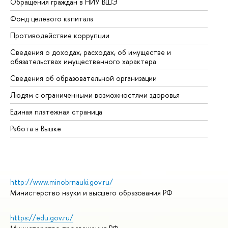
Обращения граждан в НИУ ВШЭ
Ас
Фонд целевого капитала
До
Противодействие коррупции
Це
Сведения о доходах, расходах, об имуществе и
Би
обязательствах имущественного характера
Об
Сведения об образовательной организации
Об
Людям с ограниченными возможностями здоровья
Единая платежная страница
Работа в Вышке
http://www.minobrnauki.gov.ru/
Министерство науки и высшего образования РФ
https://edu.gov.ru/