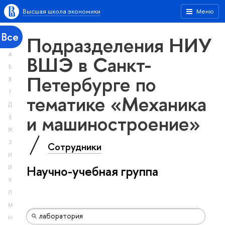
Высшая школа экономики
Меню
Все
Подразделения НИУ
А
ВШЭ в Санкт-
Б
Петербурге по
В
Г
тематике «Механика
Д
и машиностроение»
Е
Ж
З
Сотрудники
И
Научно-учебная группа
Й
К
Л
М
Н