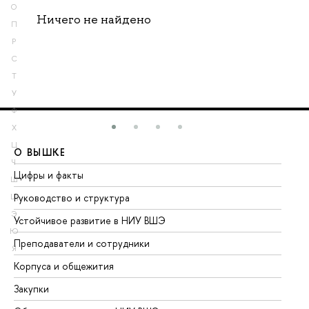
О
Ничего не найдено
П
Р
С
Т
У
Ф
Х
Ц
О ВЫШКЕ
О
Ч
Цифры и факты
Ли
Ш
Руководство и структура
До
Щ
Э
Устойчивое развитие в НИУ ВШЭ
Ол
Ю
Преподаватели и сотрудники
Пр
Я
Корпуса и общежития
Вы
Закупки
Пр