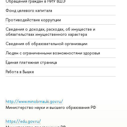
Обращения граждан в НИУ ВШЭ
Ас
Фонд целевого капитала
До
Противодействие коррупции
Це
Сведения о доходах, расходах, об имуществе и
Би
обязательствах имущественного характера
Об
Сведения об образовательной организации
Об
Людям с ограниченными возможностями здоровья
Единая платежная страница
Работа в Вышке
http://www.minobrnauki.gov.ru/
Министерство науки и высшего образования РФ
https://edu.gov.ru/