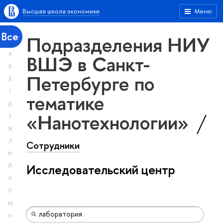
Высшая школа экономики
Меню
Все
Подразделения НИУ
А
ВШЭ в Санкт-
Б
Петербурге по
В
Г
тематике
Д
«Нанотехнологии»
Е
Ж
З
Сотрудники
И
Исследовательский центр
Й
К
Л
М
Н