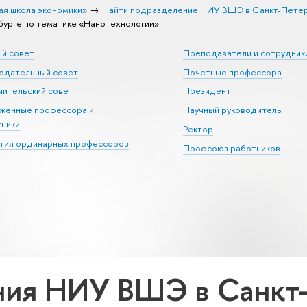
ая школа экономики»
Найти подразделение НИУ ВШЭ в Санкт-Пете
урге по тематике «Нанотехнологии»
ый совет
Преподаватели и сотрудник
юдательный совет
Почетные профессора
ительский совет
Президент
уженные профессора и
Научный руководитель
тники
Ректор
егия ординарных профессоров
Профсоюз работников
ия НИУ ВШЭ в Санкт-