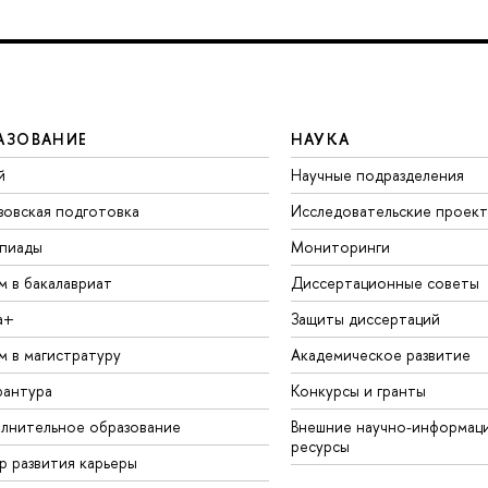
АЗОВАНИЕ
НАУКА
й
Научные подразделения
зовская подготовка
Исследовательские проек
пиады
Мониторинги
м в бакалавриат
Диссертационные советы
а+
Защиты диссертаций
м в магистратуру
Академическое развитие
рантура
Конкурсы и гранты
лнительное образование
Внешние научно-информац
ресурсы
р развития карьеры