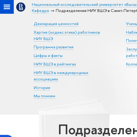
Национальный исследовательский университет «Высш
Кафедра
Подразделения НИУ ВШЭ в Санкт-Петерб
Декларация ценностей
Учен
Хартия (кодекс этики) работников
Набл
НИУ ВШЭ
Попеч
Программа развития
Засл
Цифры и факты
рабо
НИУ ВШЭ в рейтингах
Колл
НИУ ВШЭ в международных
ассоциациях
История
Мы помним
Подразделен