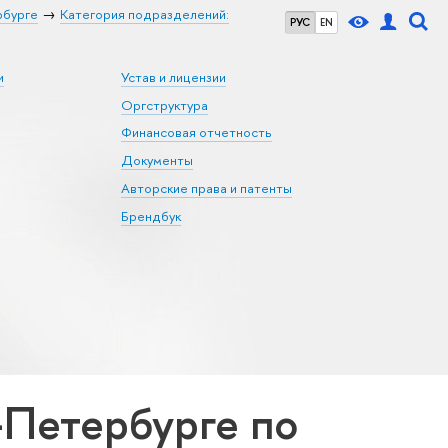
рбурге
Категория подразделений:
РУС
EN
и
Устав и лицензии
Оргструктура
Финансовая отчетность
Документы
Авторские права и патенты
Брендбук
Петербурге по