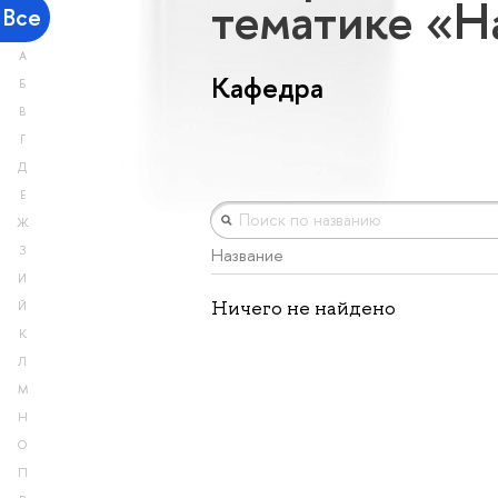
тематике «Н
Все
А
Кафедра
Б
В
Г
Д
Е
Ж
З
Название
И
Ничего не найдено
Й
К
Л
М
Н
О
П