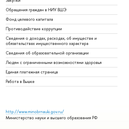
Закупки
Пр
Обращения граждан в НИУ ВШЭ
Ас
Фонд целевого капитала
До
Противодействие коррупции
Це
Сведения о доходах, расходах, об имуществе и
Би
обязательствах имущественного характера
Об
Сведения об образовательной организации
Об
Людям с ограниченными возможностями здоровья
Единая платежная страница
Работа в Вышке
http://www.minobrnauki.gov.ru/
Министерство науки и высшего образования РФ