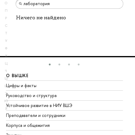
О
П
Ничего не найдено
Р
С
Т
У
Ф
Х
Ц
Ч
О ВЫШКЕ
О
Ш
Цифры и факты
Ли
Щ
Э
Руководство и структура
До
Ю
Устойчивое развитие в НИУ ВШЭ
Ол
Я
Преподаватели и сотрудники
Пр
Корпуса и общежития
Вы