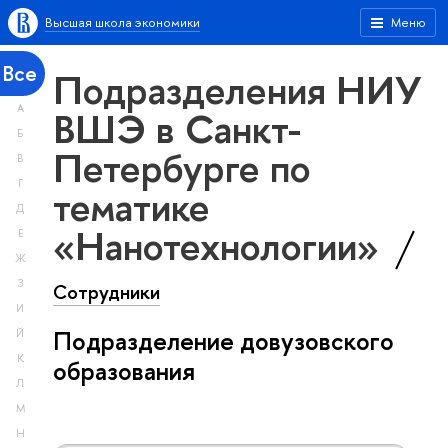
Высшая школа экономики
Меню
Все
Подразделения НИУ
А
ВШЭ в Санкт-
Б
Петербурге по
В
Г
тематике
Д
«Нанотехнологии»
Е
Ж
З
Сотрудники
И
Подразделение довузовского
Й
К
образования
Л
М
Н