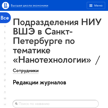
Высшая школа экономики
Меню
Все
Подразделения НИУ
А
ВШЭ в Санкт-
Б
Петербурге по
В
Г
тематике
Д
«Нанотехнологии»
Е
Ж
З
Сотрудники
И
Редакции журналов
Й
К
Л
М
Н