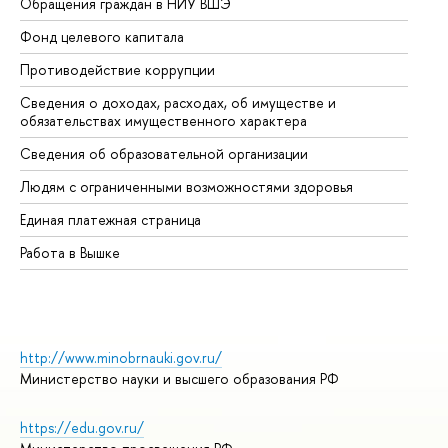
Обращения граждан в НИУ ВШЭ
Ас
Фонд целевого капитала
До
Противодействие коррупции
Це
Сведения о доходах, расходах, об имуществе и
Би
обязательствах имущественного характера
Об
Сведения об образовательной организации
Об
Людям с ограниченными возможностями здоровья
Единая платежная страница
Работа в Вышке
http://www.minobrnauki.gov.ru/
Министерство науки и высшего образования РФ
https://edu.gov.ru/