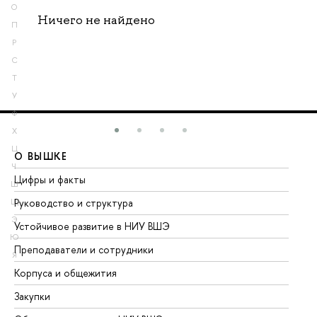
О
Ничего не найдено
П
Р
С
Т
У
Ф
Х
Ц
О ВЫШКЕ
О
Ч
Цифры и факты
Ли
Ш
Руководство и структура
До
Щ
Э
Устойчивое развитие в НИУ ВШЭ
Ол
Ю
Преподаватели и сотрудники
Пр
Я
Корпуса и общежития
Вы
Закупки
Пр