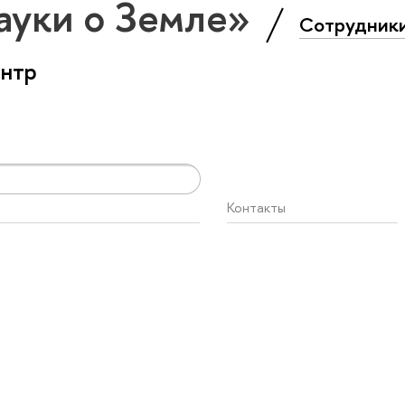
ауки о Земле»
Сотрудник
ентр
Контакты