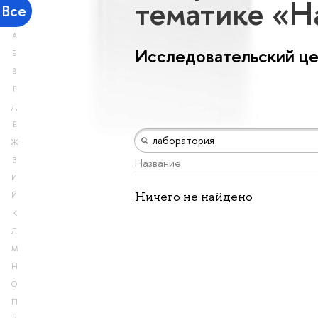
тематике «Н
Все
А
Исследовательский ц
Б
В
Г
Д
Е
Ж
З
Название
И
Ничего не найдено
Й
К
Л
М
Н
О
П