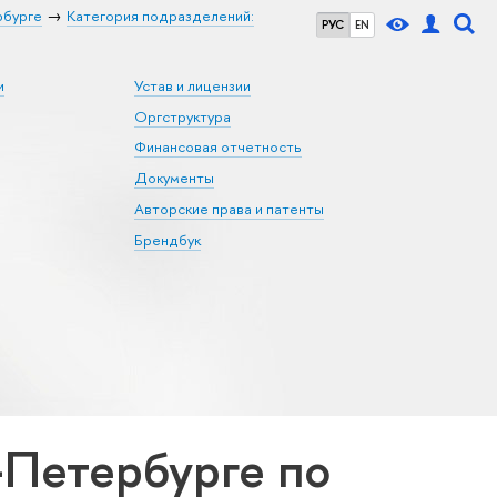
рбурге
Категория подразделений:
РУС
EN
и
Устав и лицензии
Оргструктура
Финансовая отчетность
Документы
Авторские права и патенты
Брендбук
Петербурге по