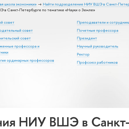
ая школа экономики»
Найти подразделение НИУ ВШЭ в Санкт-Пете
 в Санкт-Петербурге по тематике «Науки о Земле»
ый совет
Преподаватели и сотрудник
юдательный совет
Почетные профессора
ительский совет
Президент
уженные профессора и
Научный руководитель
тники
Ректор
егия ординарных профессоров
Профсоюз работников
ия НИУ ВШЭ в Санкт-