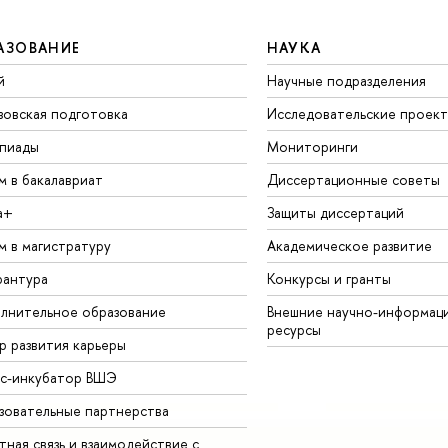
АЗОВАНИЕ
НАУКА
й
Научные подразделения
зовская подготовка
Исследовательские проек
пиады
Мониторинги
м в бакалавриат
Диссертационные советы
а+
Защиты диссертаций
м в магистратуру
Академическое развитие
рантура
Конкурсы и гранты
лнительное образование
Внешние научно-информац
ресурсы
р развития карьеры
ес-инкубатор ВШЭ
зовательные партнерства
ная связь и взаимодействие с