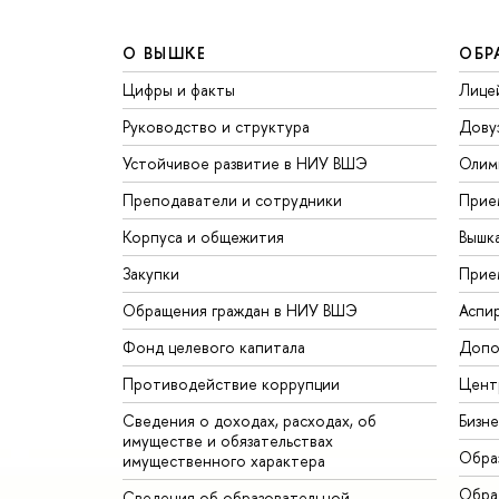
О ВЫШКЕ
ОБР
Цифры и факты
Лице
Руководство и структура
Дову
Устойчивое развитие в НИУ ВШЭ
Олим
Преподаватели и сотрудники
Прие
Корпуса и общежития
Вышк
Закупки
Прие
Обращения граждан в НИУ ВШЭ
Аспи
Фонд целевого капитала
Допо
Противодействие коррупции
Цент
Сведения о доходах, расходах, об
Бизн
имуществе и обязательствах
Обра
имущественного характера
Обрат
Сведения об образовательной