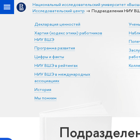
Национальный исследовательский университет «Высш
Исследовательский центр
Подразделения НИУ ВШЭ
Декларация ценностей
Учен
Хартия (кодекс этики) работников
Набл
НИУ ВШЭ
Попеч
Программа развития
Засл
Цифры и факты
рабо
НИУ ВШЭ в рейтингах
Колл
НИУ ВШЭ в международных
ассоциациях
История
Мы помним
Подразделен