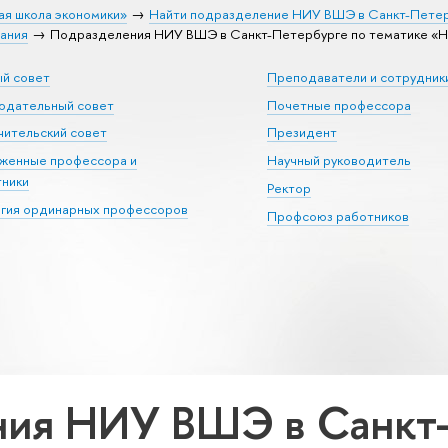
ая школа экономики»
Найти подразделение НИУ ВШЭ в Санкт-Пете
ания
Подразделения НИУ ВШЭ в Санкт-Петербурге по тематике «Н
ый совет
Преподаватели и сотрудник
юдательный совет
Почетные профессора
ительский совет
Президент
уженные профессора и
Научный руководитель
тники
Ректор
егия ординарных профессоров
Профсоюз работников
ия НИУ ВШЭ в Санкт-