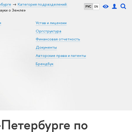
рбурге
Категория подразделений:
РУС
EN
ауки о Земле»
и
Устав и лицензии
Оргструктура
Финансовая отчетность
Документы
Авторские права и патенты
Брендбук
Петербурге по