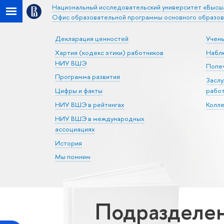
Национальный исследовательский университет «Высш
Офис образовательной программы основного образов
Декларация ценностей
Учен
Хартия (кодекс этики) работников
Набл
НИУ ВШЭ
Попеч
Программа развития
Засл
Цифры и факты
рабо
НИУ ВШЭ в рейтингах
Колл
НИУ ВШЭ в международных
ассоциациях
История
Мы помним
Подразделен