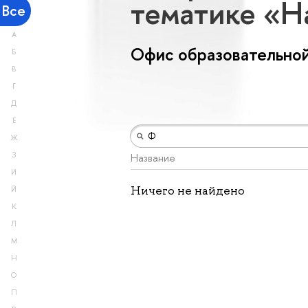
тематике «Н
Все
А
Офис образовательной
Б
В
Г
Д
Е
Ж
З
Название
И
Ничего не найдено
Й
К
Л
М
Н
О
П