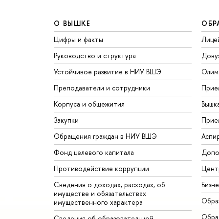
О ВЫШКЕ
ОБР
Цифры и факты
Лице
Руководство и структура
Дову
Устойчивое развитие в НИУ ВШЭ
Олим
Преподаватели и сотрудники
Прие
Корпуса и общежития
Вышк
Закупки
Прие
Обращения граждан в НИУ ВШЭ
Аспи
Фонд целевого капитала
Допо
Противодействие коррупции
Цент
Сведения о доходах, расходах, об
Бизн
имуществе и обязательствах
Обра
имущественного характера
Обрат
Сведения об образовательной