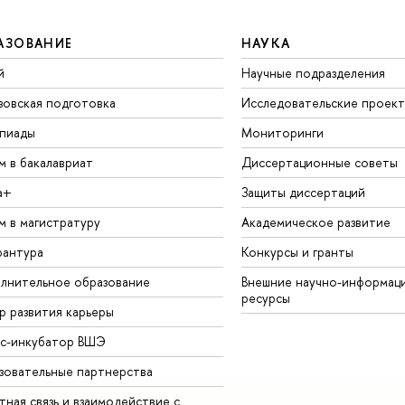
АЗОВАНИЕ
НАУКА
й
Научные подразделения
зовская подготовка
Исследовательские проек
пиады
Мониторинги
м в бакалавриат
Диссертационные советы
а+
Защиты диссертаций
м в магистратуру
Академическое развитие
рантура
Конкурсы и гранты
лнительное образование
Внешние научно-информац
ресурсы
р развития карьеры
ес-инкубатор ВШЭ
зовательные партнерства
ная связь и взаимодействие с