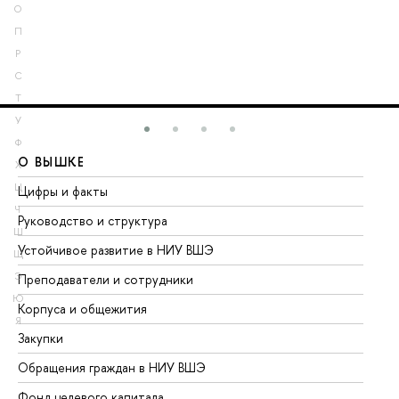
О
П
Р
С
Т
У
Ф
О ВЫШКЕ
О
Х
Ц
Цифры и факты
Ли
Ч
Руководство и структура
До
Ш
Устойчивое развитие в НИУ ВШЭ
Ол
Щ
Э
Преподаватели и сотрудники
Пр
Ю
Корпуса и общежития
Вы
Я
Закупки
Пр
Обращения граждан в НИУ ВШЭ
Ас
Фонд целевого капитала
До