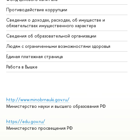
Противодействие коррупции
Це
Сведения о доходах, расходах, об имуществе и
Би
обязательствах имущественного характера
Об
Сведения об образовательной организации
Об
Людям с ограниченными возможностями здоровья
Единая платежная страница
Работа в Вышке
http://www.minobrnauki.gov.ru/
Министерство науки и высшего образования РФ
https://edu.gov.ru/
Министерство просвещения РФ