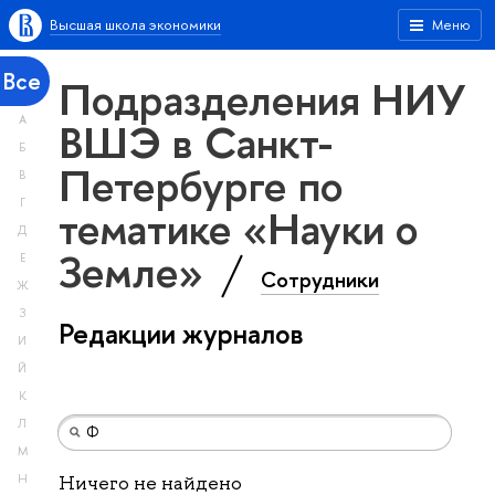
Высшая школа экономики
Меню
Все
Подразделения НИУ
А
ВШЭ в Санкт-
Б
Петербурге по
В
Г
тематике «Науки о
Д
Земле»
Е
Сотрудники
Ж
З
Редакции журналов
И
Й
К
Л
М
Н
Ничего не найдено