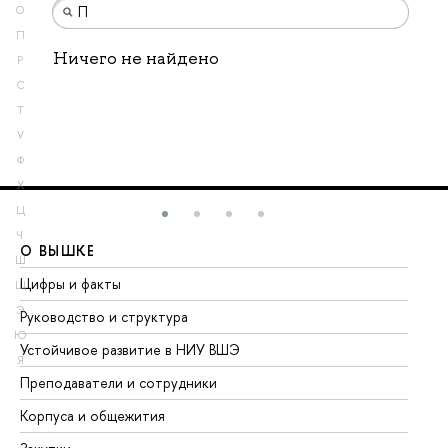
О
П
Ничего не найдено
Р
С
Т
У
Ф
Х
Ц
Ч
О ВЫШКЕ
О
Ш
Цифры и факты
Ли
Щ
Э
Руководство и структура
До
Ю
Устойчивое развитие в НИУ ВШЭ
Ол
Я
Преподаватели и сотрудники
Пр
Корпуса и общежития
Вы