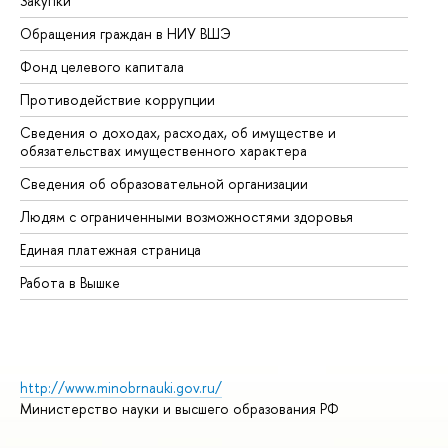
Закупки
Пр
Обращения граждан в НИУ ВШЭ
Ас
Фонд целевого капитала
До
Противодействие коррупции
Це
Сведения о доходах, расходах, об имуществе и
Би
обязательствах имущественного характера
Об
Сведения об образовательной организации
Об
Людям с ограниченными возможностями здоровья
Единая платежная страница
Работа в Вышке
http://www.minobrnauki.gov.ru/
Министерство науки и высшего образования РФ