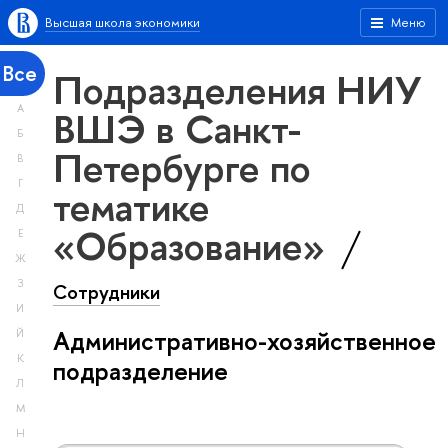
Высшая школа экономики
Меню
Все
Подразделения НИУ
А
ВШЭ в Санкт-
Б
Петербурге по
В
Г
тематике
Д
«Образование»
Е
Ж
З
Сотрудники
И
Административно-хозяйственное
Й
К
подразделение
Л
М
Н