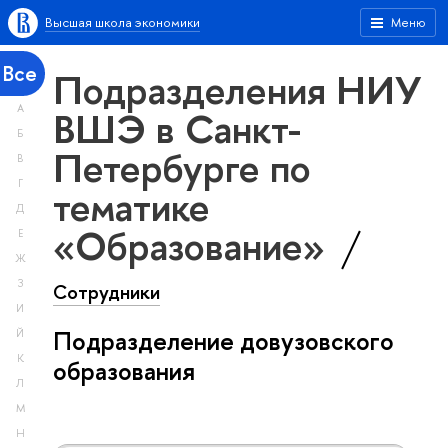
Высшая школа экономики
Меню
Все
Подразделения НИУ
А
ВШЭ в Санкт-
Б
Петербурге по
В
Г
тематике
Д
«Образование»
Е
Ж
З
Сотрудники
И
Подразделение довузовского
Й
К
образования
Л
М
Н