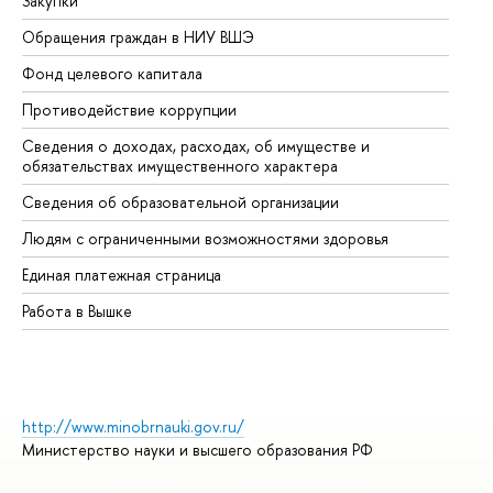
Закупки
Пр
Обращения граждан в НИУ ВШЭ
Ас
Фонд целевого капитала
До
Противодействие коррупции
Це
Сведения о доходах, расходах, об имуществе и
Би
обязательствах имущественного характера
Об
Сведения об образовательной организации
Об
Людям с ограниченными возможностями здоровья
Единая платежная страница
Работа в Вышке
http://www.minobrnauki.gov.ru/
Министерство науки и высшего образования РФ