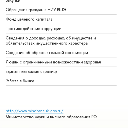
Закупки
Пр
Обращения граждан в НИУ ВШЭ
Ас
Фонд целевого капитала
До
Противодействие коррупции
Це
Сведения о доходах, расходах, об имуществе и
Би
обязательствах имущественного характера
Об
Сведения об образовательной организации
Об
Людям с ограниченными возможностями здоровья
Единая платежная страница
Работа в Вышке
http://www.minobrnauki.gov.ru/
Министерство науки и высшего образования РФ