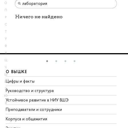
О
П
Ничего не найдено
Р
С
Т
У
Ф
Х
Ц
Ч
О ВЫШКЕ
О
Ш
Цифры и факты
Ли
Щ
Э
Руководство и структура
До
Ю
Устойчивое развитие в НИУ ВШЭ
Ол
Я
Преподаватели и сотрудники
Пр
Корпуса и общежития
Вы