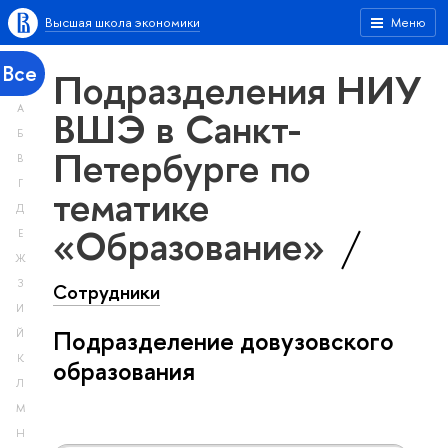
Высшая школа экономики
Меню
Все
Подразделения НИУ
А
ВШЭ в Санкт-
Б
Петербурге по
В
Г
тематике
Д
«Образование»
Е
Ж
З
Сотрудники
И
Подразделение довузовского
Й
К
образования
Л
М
Н