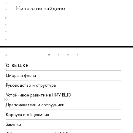
О
Ничего не найдено
П
Р
С
Т
У
Ф
Х
Ц
О ВЫШКЕ
О
Ч
Цифры и факты
Ли
Ш
Руководство и структура
До
Щ
Э
Устойчивое развитие в НИУ ВШЭ
Ол
Ю
Преподаватели и сотрудники
Пр
Я
Корпуса и общежития
Вы
Закупки
Пр