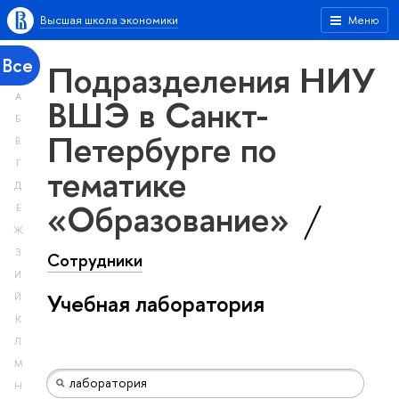
Высшая школа экономики
Меню
Все
Подразделения НИУ
А
ВШЭ в Санкт-
Б
Петербурге по
В
Г
тематике
Д
«Образование»
Е
Ж
З
Сотрудники
И
Учебная лаборатория
Й
К
Л
М
Н