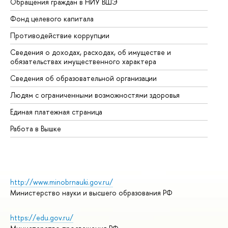
Обращения граждан в НИУ ВШЭ
Ас
Фонд целевого капитала
До
Противодействие коррупции
Це
Сведения о доходах, расходах, об имуществе и
Би
обязательствах имущественного характера
Об
Сведения об образовательной организации
Об
Людям с ограниченными возможностями здоровья
Единая платежная страница
Работа в Вышке
http://www.minobrnauki.gov.ru/
Министерство науки и высшего образования РФ
https://edu.gov.ru/