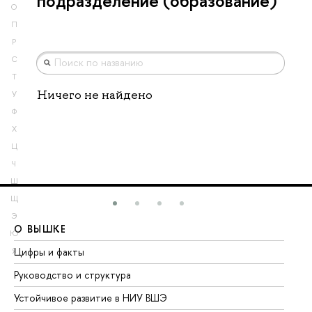
подразделение (образование)
О
П
Р
С
Т
Ничего не найдено
У
Ф
Х
Ц
Ч
Ш
Щ
Э
О ВЫШКЕ
О
Ю
Цифры и факты
Ли
Я
Руководство и структура
До
Устойчивое развитие в НИУ ВШЭ
Ол