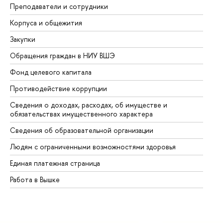
Преподаватели и сотрудники
Пр
Корпуса и общежития
Вы
Закупки
Пр
Обращения граждан в НИУ ВШЭ
Ас
Фонд целевого капитала
До
Противодействие коррупции
Це
Сведения о доходах, расходах, об имуществе и
Би
обязательствах имущественного характера
Об
Сведения об образовательной организации
Об
Людям с ограниченными возможностями здоровья
Единая платежная страница
Работа в Вышке