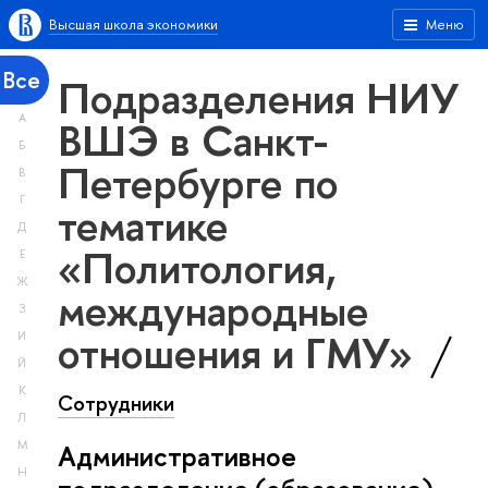
Высшая школа экономики
Меню
Все
Подразделения НИУ
А
ВШЭ в Санкт-
Б
Петербурге по
В
Г
тематике
Д
«Политология,
Е
Ж
международные
З
отношения и ГМУ»
И
Й
К
Сотрудники
Л
М
Административное
Н