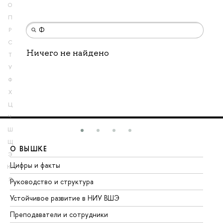
О
П
Р
С
Ничего не найдено
Т
У
Ф
Х
Ц
Ч
Ш
Щ
О ВЫШКЕ
О
Э
Цифры и факты
Ли
Ю
Я
Руководство и структура
До
Устойчивое развитие в НИУ ВШЭ
Ол
Преподаватели и сотрудники
Пр