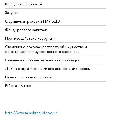
Корпуса и общежития
Вы
Закупки
Пр
Обращения граждан в НИУ ВШЭ
Ас
Фонд целевого капитала
До
Противодействие коррупции
Це
Сведения о доходах, расходах, об имуществе и
Би
обязательствах имущественного характера
Об
Сведения об образовательной организации
Об
Людям с ограниченными возможностями здоровья
Единая платежная страница
Работа в Вышке
http://www.minobrnauki.gov.ru/