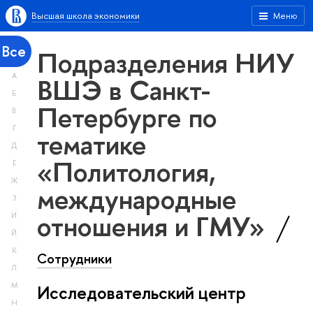
Высшая школа экономики
Меню
Все
Подразделения НИУ
А
ВШЭ в Санкт-
Б
Петербурге по
В
Г
тематике
Д
«Политология,
Е
Ж
международные
З
отношения и ГМУ»
И
Й
К
Сотрудники
Л
М
Исследовательский центр
Н