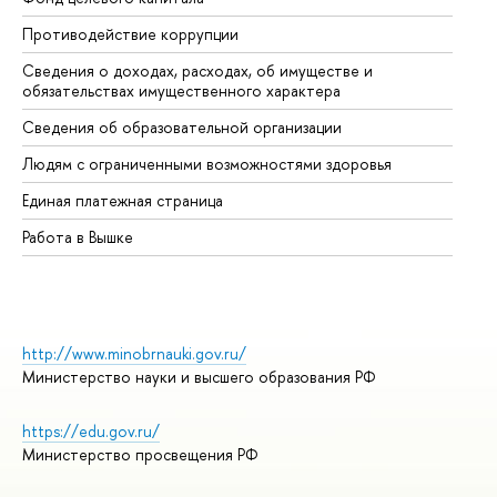
Противодействие коррупции
Це
Сведения о доходах, расходах, об имуществе и
Би
обязательствах имущественного характера
Об
Сведения об образовательной организации
Об
Людям с ограниченными возможностями здоровья
Единая платежная страница
Работа в Вышке
http://www.minobrnauki.gov.ru/
Министерство науки и высшего образования РФ
https://edu.gov.ru/
Министерство просвещения РФ