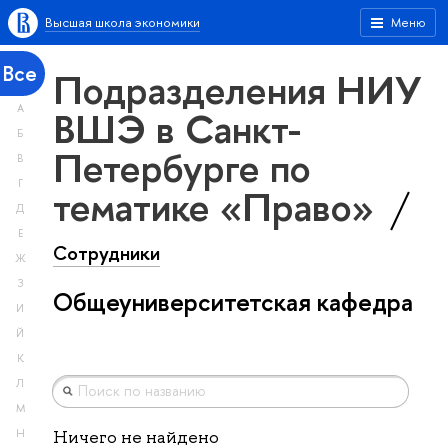
Высшая школа экономики
Меню
Все
Подразделения НИУ
А
ВШЭ в Санкт-
Б
Петербурге по
В
Г
тематике «Право»
Д
Е
Сотрудники
Ж
З
Общеуниверситетская кафедра
И
Й
К
Л
М
Н
Ничего не найдено