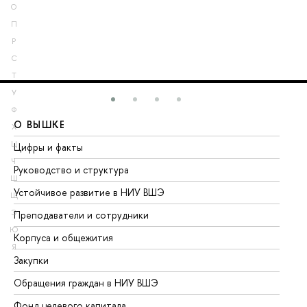
О
П
Р
С
Т
У
Ф
О ВЫШКЕ
О
Х
Ц
Цифры и факты
Ли
Ч
Руководство и структура
До
Ш
Устойчивое развитие в НИУ ВШЭ
Ол
Щ
Э
Преподаватели и сотрудники
Пр
Ю
Корпуса и общежития
Вы
Я
Закупки
Пр
Обращения граждан в НИУ ВШЭ
Ас
Фонд целевого капитала
До