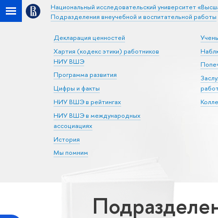
Национальный исследовательский университет «Высш
Подразделения внеучебной и воспитательной работы
Декларация ценностей
Учен
Хартия (кодекс этики) работников
Набл
НИУ ВШЭ
Попеч
Программа развития
Засл
Цифры и факты
рабо
НИУ ВШЭ в рейтингах
Колл
НИУ ВШЭ в международных
ассоциациях
История
Мы помним
Подразделен