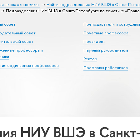
ая школа экономики»
Найти подразделение НИУ ВШЭ в Санкт-Пете
Подразделения НИУ ВШЭ в Санкт-Петербурге по тематике «Право
ый совет
Преподаватели и сотрудник
юдательный совет
Почетные профессора
ительский совет
Президент
уженные профессора и
Научный руководитель
тники
Ректор
егия ординарных профессоров
Профсоюз работников
ия НИУ ВШЭ в Санкт-