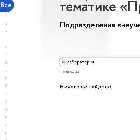
тематике «
Все
А
Подразделения внеуче
Б
В
Г
Д
Е
Ж
З
Название
И
Ничего не найдено
Й
К
Л
М
Н
О
П