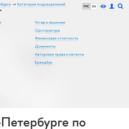
рбурге
Категория подразделений:
РУС
EN
»
и
Устав и лицензии
Оргструктура
Финансовая отчетность
Документы
Авторские права и патенты
Брендбук
Петербурге по