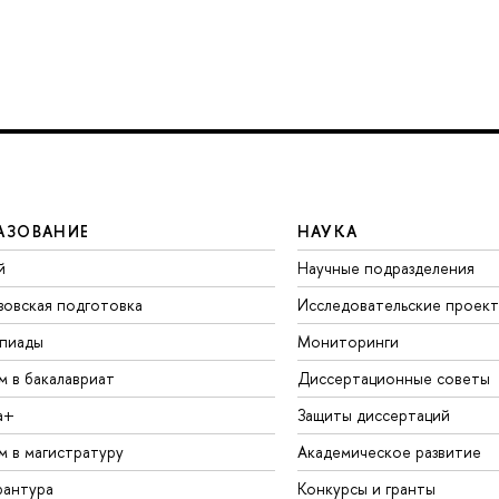
АЗОВАНИЕ
НАУКА
й
Научные подразделения
зовская подготовка
Исследовательские проек
пиады
Мониторинги
м в бакалавриат
Диссертационные советы
а+
Защиты диссертаций
м в магистратуру
Академическое развитие
рантура
Конкурсы и гранты