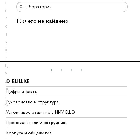
О
П
Р
Ничего не найдено
С
Т
У
Ф
Х
Ц
Ч
О ВЫШКЕ
О
Ш
Щ
Цифры и факты
Ли
Э
Руководство и структура
До
Ю
Устойчивое развитие в НИУ ВШЭ
Ол
Я
Преподаватели и сотрудники
Пр
Корпуса и общежития
Вы