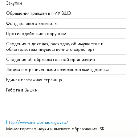
Закупки
Пр
Обращения граждан в НИУ ВШЭ
Ас
Фонд целевого капитала
До
Противодействие коррупции
Це
Сведения о доходах, расходах, об имуществе и
Би
обязательствах имущественного характера
Об
Сведения об образовательной организации
Об
Людям с ограниченными возможностями здоровья
Единая платежная страница
Работа в Вышке
http://www.minobrnauki.gov.ru/
Министерство науки и высшего образования РФ