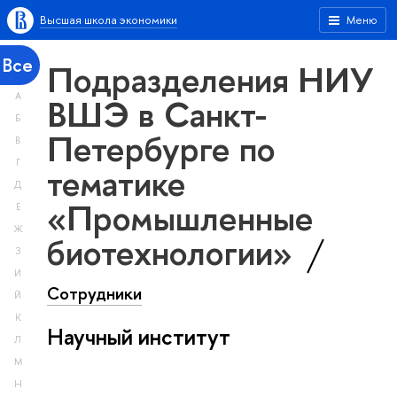
Высшая школа экономики
Меню
Все
Подразделения НИУ
А
ВШЭ в Санкт-
Б
Петербурге по
В
Г
тематике
Д
«Промышленные
Е
Ж
биотехнологии»
З
И
Сотрудники
Й
К
Научный институт
Л
М
Н