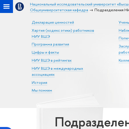
Национальный исследовательский университет «Высш
Общеуниверситетская кафедра
Подразделения НИ
Декларация ценностей
Учен
Хартия (кодекс этики) работников
Набл
НИУ ВШЭ
Попеч
Программа развития
Засл
Цифры и факты
рабо
НИУ ВШЭ в рейтингах
Колл
НИУ ВШЭ в международных
ассоциациях
История
Мы помним
Подразделен