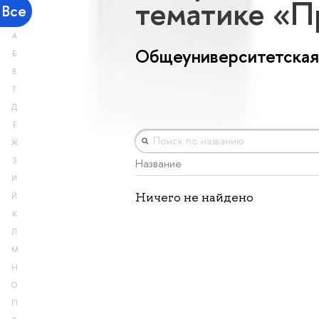
тематике «
Все
А
Общеуниверситетская
Б
В
Г
Д
Е
Ж
З
Название
И
Ничего не найдено
Й
К
Л
М
Н
О
П