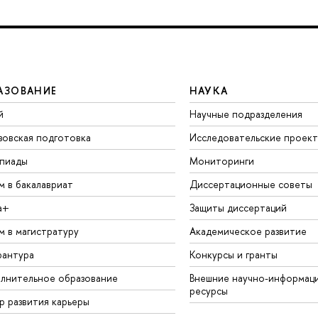
АЗОВАНИЕ
НАУКА
й
Научные подразделения
зовская подготовка
Исследовательские проек
пиады
Мониторинги
м в бакалавриат
Диссертационные советы
а+
Защиты диссертаций
м в магистратуру
Академическое развитие
рантура
Конкурсы и гранты
лнительное образование
Внешние научно-информац
ресурсы
р развития карьеры