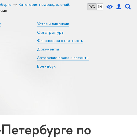
рбурге
Категория подразделений:
РУС
EN
гии»
и
Устав и лицензии
Оргструктура
Финансовая отчетность
Документы
Авторские права и патенты
Брендбук
Петербурге по