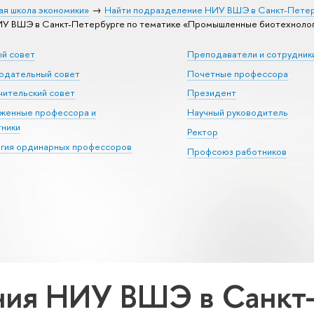
ая школа экономики»
Найти подразделение НИУ ВШЭ в Санкт-Пете
У ВШЭ в Санкт-Петербурге по тематике «Промышленные биотехноло
ый совет
Преподаватели и сотрудник
юдательный совет
Почетные профессора
ительский совет
Президент
уженные профессора и
Научный руководитель
тники
Ректор
егия ординарных профессоров
Профсоюз работников
ия НИУ ВШЭ в Санкт-