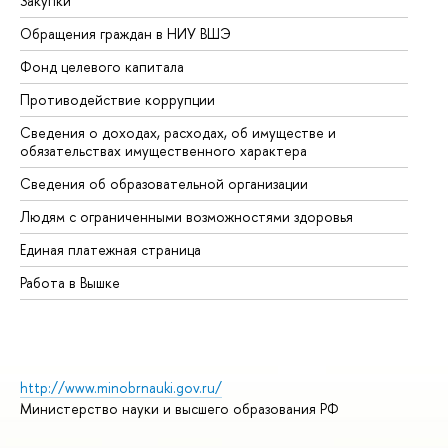
Закупки
Пр
Обращения граждан в НИУ ВШЭ
Ас
Фонд целевого капитала
До
Противодействие коррупции
Це
Сведения о доходах, расходах, об имуществе и
Би
обязательствах имущественного характера
Об
Сведения об образовательной организации
Об
Людям с ограниченными возможностями здоровья
Единая платежная страница
Работа в Вышке
http://www.minobrnauki.gov.ru/
Министерство науки и высшего образования РФ