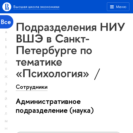
Высшая школа экономики
Меню
Все
Подразделения НИУ
А
ВШЭ в Санкт-
Б
Петербурге по
В
Г
тематике
Д
«Психология»
Е
Ж
З
Сотрудники
И
Административное
Й
К
подразделение (наука)
Л
М
Н