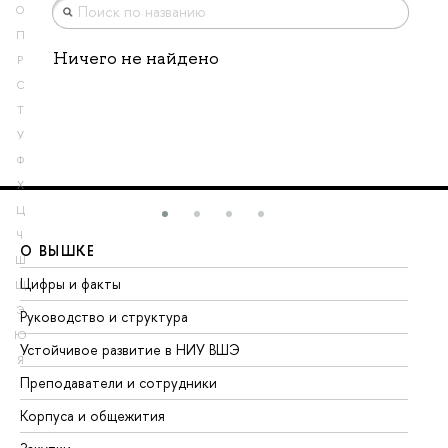
О
П
Ничего не найдено
Р
С
Т
У
Ф
Х
Ц
Ч
О ВЫШКЕ
О
Ш
Цифры и факты
Ли
Щ
Э
Руководство и структура
До
Ю
Устойчивое развитие в НИУ ВШЭ
Ол
Я
Преподаватели и сотрудники
Пр
Корпуса и общежития
Вы