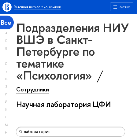
Высшая школа экономики
Меню
Все
Подразделения НИУ
А
ВШЭ в Санкт-
Б
Петербурге по
В
Г
тематике
Д
«Психология»
Е
Ж
З
Сотрудники
И
Научная лаборатория ЦФИ
Й
К
Л
М
Н