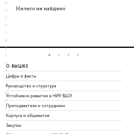
О
Ничего не найдено
П
Р
С
Т
У
Ф
Х
Ц
О ВЫШКЕ
О
Ч
Цифры и факты
Ли
Ш
Руководство и структура
До
Щ
Э
Устойчивое развитие в НИУ ВШЭ
Ол
Ю
Преподаватели и сотрудники
Пр
Я
Корпуса и общежития
Вы
Закупки
Пр