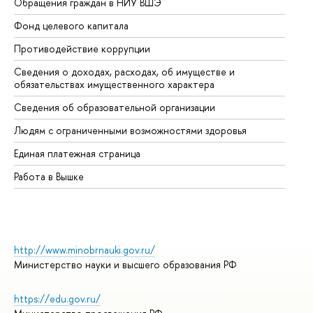
Обращения граждан в НИУ ВШЭ
Ас
Фонд целевого капитала
До
Противодействие коррупции
Це
Сведения о доходах, расходах, об имуществе и
Би
обязательствах имущественного характера
Об
Сведения об образовательной организации
Об
Людям с ограниченными возможностями здоровья
Единая платежная страница
Работа в Вышке
http://www.minobrnauki.gov.ru/
Министерство науки и высшего образования РФ
https://edu.gov.ru/