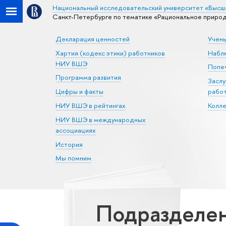
Национальный исследовательский университет «Высш
Санкт-Петербурге по тематике «Рациональное приро
Декларация ценностей
Учен
Хартия (кодекс этики) работников
Набл
НИУ ВШЭ
Попеч
Программа развития
Засл
Цифры и факты
рабо
НИУ ВШЭ в рейтингах
Колл
НИУ ВШЭ в международных
ассоциациях
История
Мы помним
Подразделен