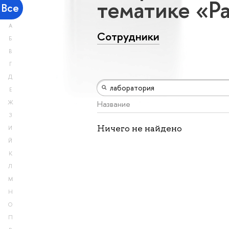
тематике «Р
Все
А
Сотрудники
Б
В
Г
Д
Е
Название
Ж
З
Ничего не найдено
И
Й
К
Л
М
Н
О
П