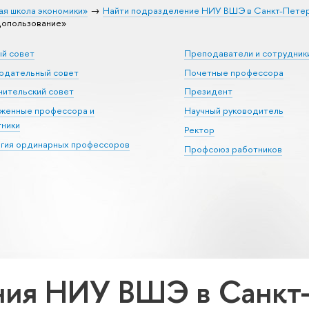
ая школа экономики»
Найти подразделение НИУ ВШЭ в Санкт-Пете
допользование»
ый совет
Преподаватели и сотрудник
юдательный совет
Почетные профессора
ительский совет
Президент
уженные профессора и
Научный руководитель
тники
Ректор
егия ординарных профессоров
Профсоюз работников
ия НИУ ВШЭ в Санкт-