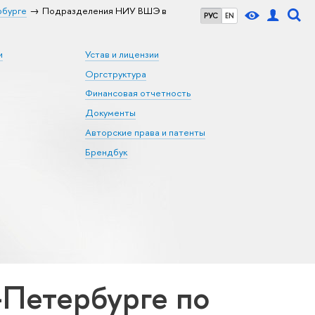
рбурге
Подразделения НИУ ВШЭ в
РУС
EN
и
Устав и лицензии
Оргструктура
Финансовая отчетность
Документы
Авторские права и патенты
Брендбук
Петербурге по