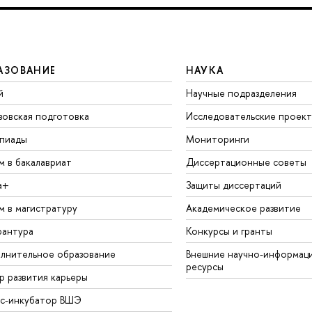
АЗОВАНИЕ
НАУКА
й
Научные подразделения
зовская подготовка
Исследовательские проек
пиады
Мониторинги
м в бакалавриат
Диссертационные советы
а+
Защиты диссертаций
м в магистратуру
Академическое развитие
рантура
Конкурсы и гранты
лнительное образование
Внешние научно-информац
ресурсы
р развития карьеры
ес-инкубатор ВШЭ