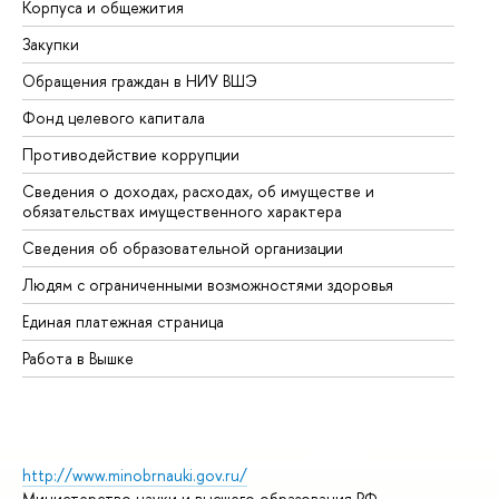
Корпуса и общежития
Вы
Закупки
Пр
Обращения граждан в НИУ ВШЭ
Ас
Фонд целевого капитала
До
Противодействие коррупции
Це
Сведения о доходах, расходах, об имуществе и
Би
обязательствах имущественного характера
Об
Сведения об образовательной организации
Об
Людям с ограниченными возможностями здоровья
Единая платежная страница
Работа в Вышке
http://www.minobrnauki.gov.ru/
Министерство науки и высшего образования РФ