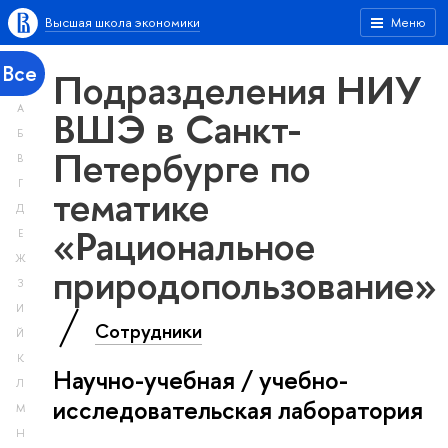
Высшая школа экономики
Меню
Все
Подразделения НИУ
А
ВШЭ в Санкт-
Б
Петербурге по
В
Г
тематике
Д
«Рациональное
Е
Ж
природопользование»
З
И
Сотрудники
Й
К
Научно-учебная / учебно-
Л
исследовательская лаборатория
М
Н