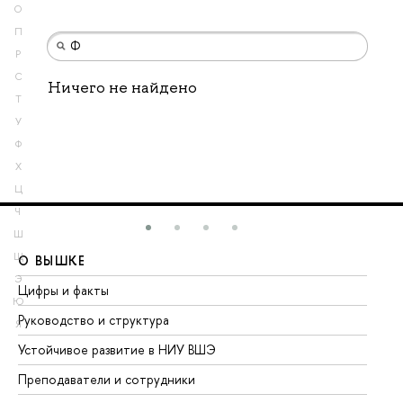
О
П
Р
С
Ничего не найдено
Т
У
Ф
Х
Ц
Ч
Ш
Щ
О ВЫШКЕ
О
Э
Цифры и факты
Ли
Ю
Руководство и структура
До
Я
Устойчивое развитие в НИУ ВШЭ
Ол
Преподаватели и сотрудники
Пр