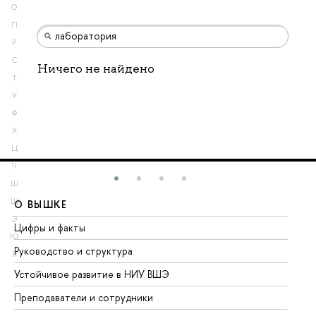
О
П
Р
С
Ничего не найдено
Т
У
Ф
Х
Ц
Ч
Ш
Щ
О ВЫШКЕ
О
Э
Цифры и факты
Ли
Ю
Руководство и структура
До
Я
Устойчивое развитие в НИУ ВШЭ
Ол
Преподаватели и сотрудники
Пр