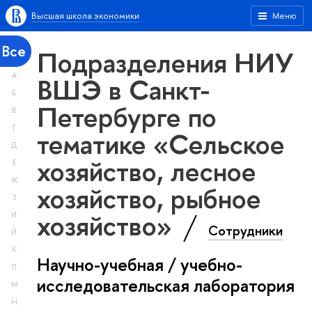
Высшая школа экономики
Меню
Все
Подразделения НИУ
А
ВШЭ в Санкт-
Б
Петербурге по
В
Г
тематике «Сельское
Д
хозяйство, лесное
Е
Ж
хозяйство, рыбное
З
хозяйство»
И
Сотрудники
Й
К
Научно-учебная / учебно-
Л
исследовательская лаборатория
М
Н