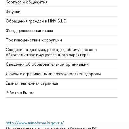
Корпуса и общежития
Вы
Закупки
Пр
Обращения граждан в НИУ ВШЭ
Ас
Фонд целевого капитала
До
Противодействие коррупции
Це
Сведения о доходах, расходах, об имуществе и
Би
обязательствах имущественного характера
Об
Сведения об образовательной организации
Об
Людям с ограниченными возможностями здоровья
Единая платежная страница
Работа в Вышке
http://www.minobrnauki.gov.ru/
Министерство науки и высшего образования РФ