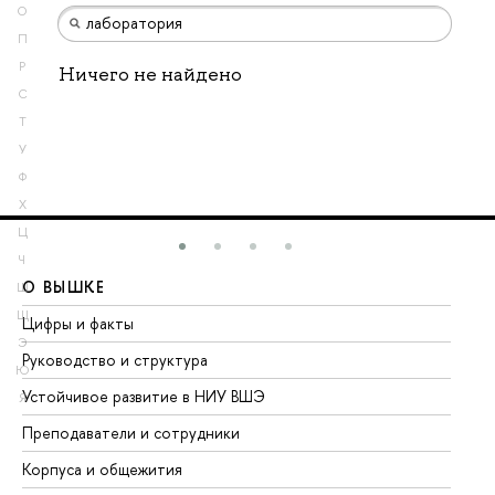
О
П
Р
Ничего не найдено
С
Т
У
Ф
Х
Ц
Ч
О ВЫШКЕ
О
Ш
Щ
Цифры и факты
Ли
Э
Руководство и структура
До
Ю
Устойчивое развитие в НИУ ВШЭ
Ол
Я
Преподаватели и сотрудники
Пр
Корпуса и общежития
Вы