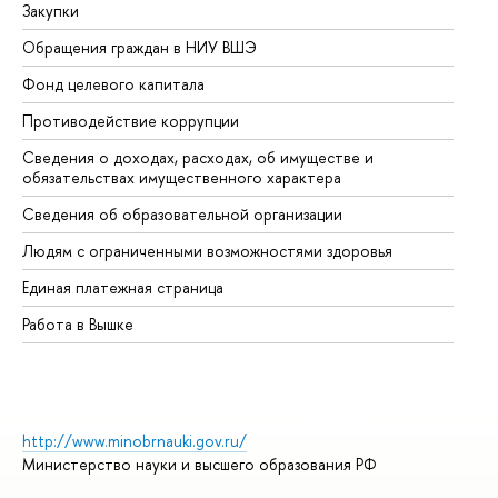
Закупки
Пр
Обращения граждан в НИУ ВШЭ
Ас
Фонд целевого капитала
До
Противодействие коррупции
Це
Сведения о доходах, расходах, об имуществе и
Би
обязательствах имущественного характера
Об
Сведения об образовательной организации
Об
Людям с ограниченными возможностями здоровья
Единая платежная страница
Работа в Вышке
http://www.minobrnauki.gov.ru/
Министерство науки и высшего образования РФ