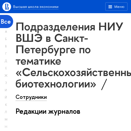
Высшая школа экономики
Меню
Все
Подразделения НИУ
А
ВШЭ в Санкт-
Б
Петербурге по
В
Г
тематике
Д
«Сельскохозяйственн
Е
Ж
биотехнологии»
З
И
Сотрудники
Й
К
Редакции журналов
Л
М
Н