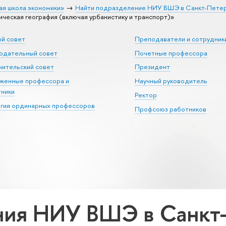
ая школа экономики»
Найти подразделение НИУ ВШЭ в Санкт-Пете
ческая география (включая урбанистику и транспорт)»
ый совет
Преподаватели и сотрудник
юдательный совет
Почетные профессора
ительский совет
Президент
уженные профессора и
Научный руководитель
тники
Ректор
егия ординарных профессоров
Профсоюз работников
ия НИУ ВШЭ в Санкт-