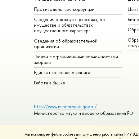
Противодействие коррупции
Цент
Сведения о доходах, расходах, об
Бизн
имуществе и обязательствах
Обра
имущественного характера
Обрат
Сведения об образовательной
полу
организации
Людям с ограниченными возможностями
здоровья
Единая платежная страница
Работа в Вышке
http://www.minobrnauki.gov.ru/
Министерство науки и высшего образования РФ
Мы используем файлы cookies для улучшения работы сайта НИУ ВШЭ
© НИУ ВШЭ 1993–2026
Адреса и контакты
Условия ис