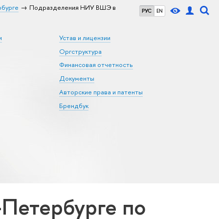
рбурге
Подразделения НИУ ВШЭ в
РУС
EN
и
Устав и лицензии
Оргструктура
Финансовая отчетность
Документы
Авторские права и патенты
Брендбук
Петербурге по