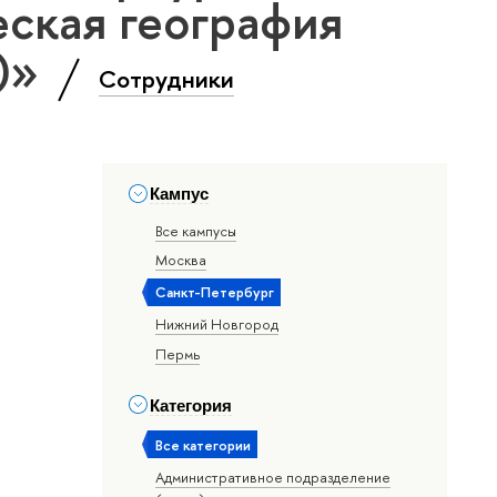
ская география
т)»
Сотрудники
Кампус
Все кампусы
Москва
Санкт-Петербург
Нижний Новгород
Пермь
Категория
Все категории
Административное подразделение