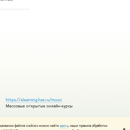
https://elearning.hse.ru/mooc
Массовые открытые онлайн-курсы
ьзовании файлов cookies можно найти
здесь
, наши правила обработки
Редактору
✖