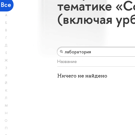
тематике «С
Все
(включая ур
А
Б
В
Г
Д
Е
Название
Ж
З
Ничего не найдено
И
Й
К
Л
М
Н
О
П