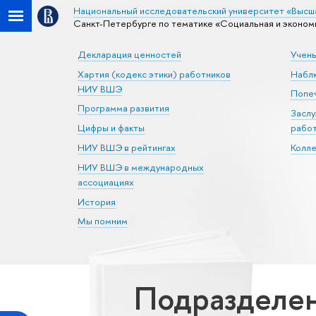
Национальный исследовательский университет «Высш
Санкт-Петербурге по тематике «Социальная и экономи
Декларация ценностей
Учен
Хартия (кодекс этики) работников
Набл
НИУ ВШЭ
Попеч
Программа развития
Засл
Цифры и факты
рабо
НИУ ВШЭ в рейтингах
Колл
НИУ ВШЭ в международных
ассоциациях
История
Мы помним
Подразделен