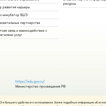
ресурсы
р развития карьеры
ес-инкубатор ВШЭ
зовательные партнерства
ная связь и взаимодействие с
чателями услуг
https://edu.gov.ru/
Министерство просвещения РФ
 и большего удобства его использования. Более подробную информацию об испол
пользования материалов
Политика конфиденциальности