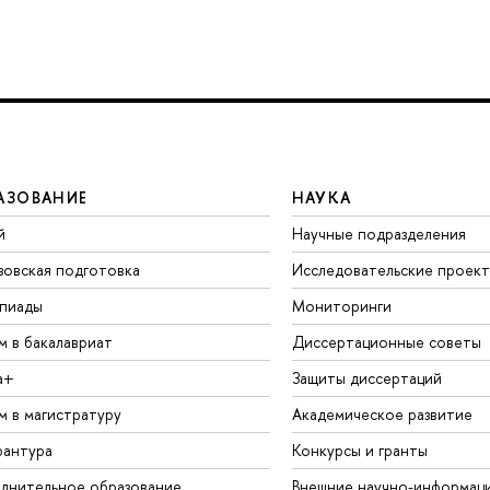
АЗОВАНИЕ
НАУКА
й
Научные подразделения
зовская подготовка
Исследовательские проек
пиады
Мониторинги
м в бакалавриат
Диссертационные советы
а+
Защиты диссертаций
м в магистратуру
Академическое развитие
рантура
Конкурсы и гранты
лнительное образование
Внешние научно-информац