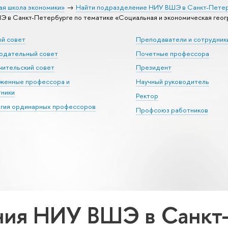
ая школа экономики»
Найти подразделение НИУ ВШЭ в Санкт-Пете
в Санкт-Петербурге по тематике «Социальная и экономическая геогр
ый совет
Преподаватели и сотрудник
юдательный совет
Почетные профессора
ительский совет
Президент
уженные профессора и
Научный руководитель
тники
Ректор
егия ординарных профессоров
Профсоюз работников
ия НИУ ВШЭ в Санкт-