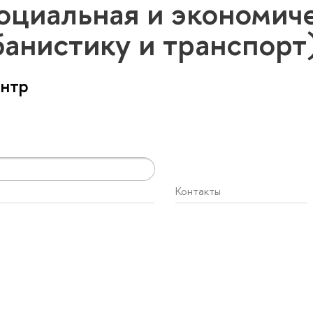
оциальная и экономиче
банистику и транспор
ентр
Контакты