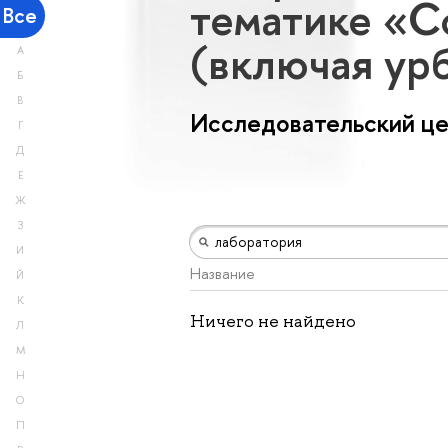
тематике «С
Все
(включая ур
А
Б
В
Исследовательский ц
Г
Д
Е
Ж
З
И
Название
Й
К
Ничего не найдено
Л
М
Н
О
П