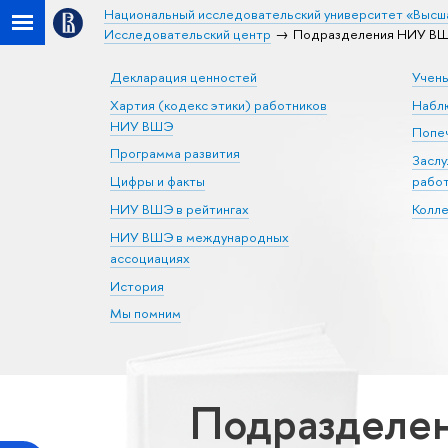
Национальный исследовательский университет «Высш
Исследовательский центр
Подразделения НИУ ВШЭ 
Декларация ценностей
Учен
Хартия (кодекс этики) работников
Набл
НИУ ВШЭ
Попеч
Программа развития
Засл
Цифры и факты
рабо
НИУ ВШЭ в рейтингах
Колл
НИУ ВШЭ в международных
ассоциациях
История
Мы помним
Подразделен