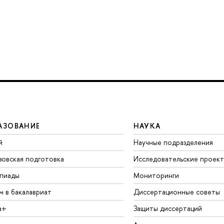
АЗОВАНИЕ
НАУКА
й
Научные подразделения
зовская подготовка
Исследовательские проек
пиады
Мониторинги
м в бакалавриат
Диссертационные советы
а+
Защиты диссертаций