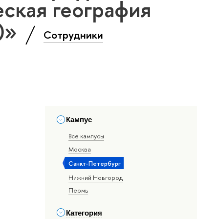
ская география
т)»
Сотрудники
Кампус
Все кампусы
Москва
Санкт-Петербург
Нижний Новгород
Пермь
Категория