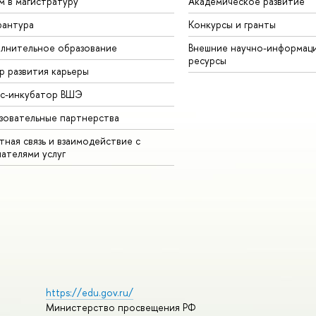
м в магистратуру
Академическое развитие
рантура
Конкурсы и гранты
лнительное образование
Внешние научно-информац
ресурсы
р развития карьеры
ес-инкубатор ВШЭ
зовательные партнерства
ная связь и взаимодействие с
чателями услуг
https://edu.gov.ru/
Министерство просвещения РФ