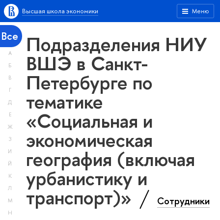
Высшая школа экономики
Меню
Все
Подразделения НИУ
А
ВШЭ в Санкт-
Б
Петербурге по
В
Г
тематике
Д
«Социальная и
Е
Ж
экономическая
З
география (включая
И
Й
урбанистику и
К
транспорт)»
Л
Сотрудники
М
Н