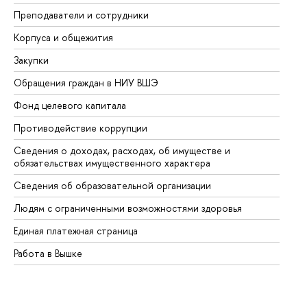
Преподаватели и сотрудники
Пр
Корпуса и общежития
Вы
Закупки
Пр
Обращения граждан в НИУ ВШЭ
Ас
Фонд целевого капитала
До
Противодействие коррупции
Це
Сведения о доходах, расходах, об имуществе и
Би
обязательствах имущественного характера
Об
Сведения об образовательной организации
Об
Людям с ограниченными возможностями здоровья
Единая платежная страница
Работа в Вышке