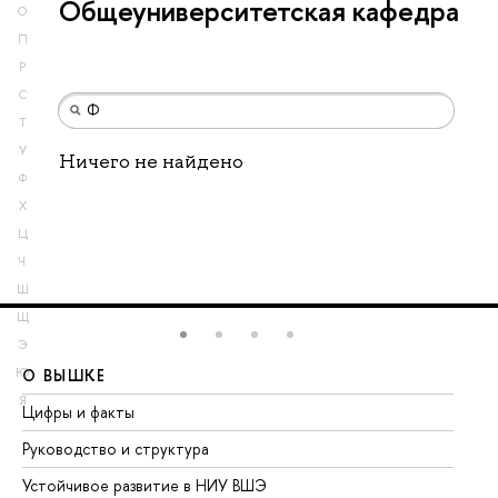
Общеуниверситетская кафедра
О
П
Р
С
Т
У
Ничего не найдено
Ф
Х
Ц
Ч
Ш
Щ
Э
Ю
О ВЫШКЕ
О
Я
Цифры и факты
Ли
Руководство и структура
До
Устойчивое развитие в НИУ ВШЭ
Ол