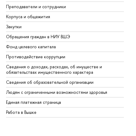
Преподаватели и сотрудники
Пр
Корпуса и общежития
Вы
Закупки
Пр
Обращения граждан в НИУ ВШЭ
Ас
Фонд целевого капитала
До
Противодействие коррупции
Це
Сведения о доходах, расходах, об имуществе и
Би
обязательствах имущественного характера
Об
Сведения об образовательной организации
Об
Людям с ограниченными возможностями здоровья
Единая платежная страница
Работа в Вышке