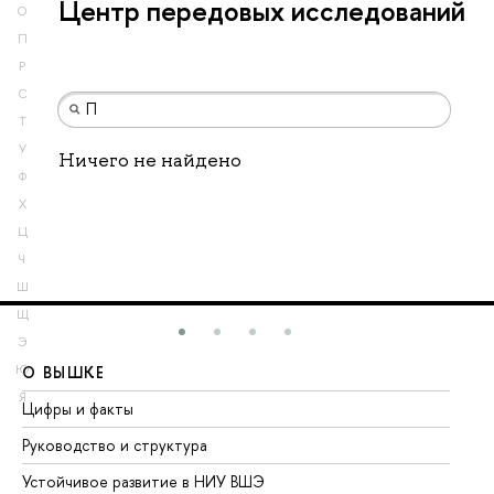
Центр передовых исследований
О
П
Р
С
Т
У
Ничего не найдено
Ф
Х
Ц
Ч
Ш
Щ
Э
Ю
О ВЫШКЕ
О
Я
Цифры и факты
Ли
Руководство и структура
До
Устойчивое развитие в НИУ ВШЭ
Ол