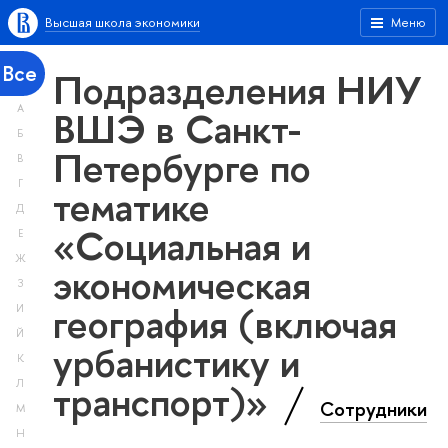
Высшая школа экономики
Меню
Все
Подразделения НИУ
А
ВШЭ в Санкт-
Б
Петербурге по
В
Г
тематике
Д
«Социальная и
Е
Ж
экономическая
З
география (включая
И
Й
урбанистику и
К
транспорт)»
Л
Сотрудники
М
Н