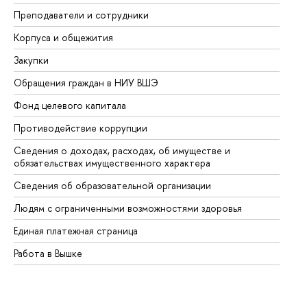
Преподаватели и сотрудники
Пр
Корпуса и общежития
Вы
Закупки
Пр
Обращения граждан в НИУ ВШЭ
Ас
Фонд целевого капитала
До
Противодействие коррупции
Це
Сведения о доходах, расходах, об имуществе и
Би
обязательствах имущественного характера
Об
Сведения об образовательной организации
Об
Людям с ограниченными возможностями здоровья
Единая платежная страница
Работа в Вышке