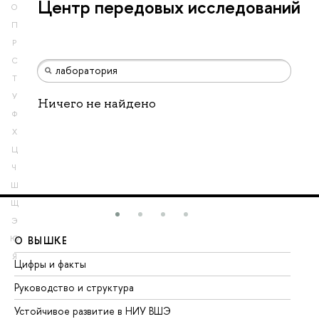
Центр передовых исследований
О
П
Р
С
Т
У
Ничего не найдено
Ф
Х
Ц
Ч
Ш
Щ
Э
Ю
О ВЫШКЕ
О
Я
Цифры и факты
Ли
Руководство и структура
До
Устойчивое развитие в НИУ ВШЭ
Ол