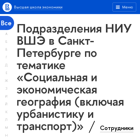
Высшая школа экономики
Меню
Все
Подразделения НИУ
А
ВШЭ в Санкт-
Б
Петербурге по
В
Г
тематике
Д
«Социальная и
Е
Ж
экономическая
З
география (включая
И
Й
урбанистику и
К
транспорт)»
Л
Сотрудники
М
Н