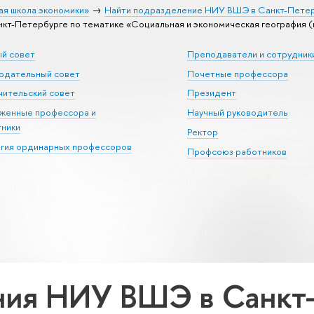
ая школа экономики»
Найти подразделение НИУ ВШЭ в Санкт-Пете
т-Петербурге по тематике «Социальная и экономическая география (в
ый совет
Преподаватели и сотрудник
юдательный совет
Почетные профессора
ительский совет
Президент
уженные профессора и
Научный руководитель
тники
Ректор
егия ординарных профессоров
Профсоюз работников
ия НИУ ВШЭ в Санкт-