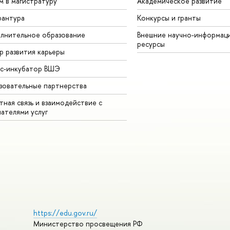
м в магистратуру
Академическое развитие
рантура
Конкурсы и гранты
лнительное образование
Внешние научно-информац
ресурсы
р развития карьеры
ес-инкубатор ВШЭ
зовательные партнерства
ная связь и взаимодействие с
чателями услуг
https://edu.gov.ru/
Министерство просвещения РФ