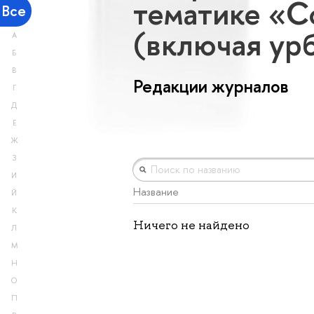
тематике «С
Все
(включая ур
А
Б
В
Редакции журналов
Г
Д
Е
Ж
З
И
Название
Й
К
Ничего не найдено
Л
М
Н
О
П