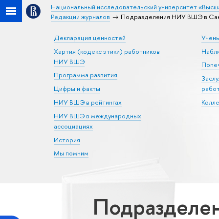
Национальный исследовательский университет «Высш
Редакции журналов
Подразделения НИУ ВШЭ в Санк
Декларация ценностей
Учен
Хартия (кодекс этики) работников
Набл
НИУ ВШЭ
Попеч
Программа развития
Засл
Цифры и факты
рабо
НИУ ВШЭ в рейтингах
Колл
НИУ ВШЭ в международных
ассоциациях
История
Мы помним
Подразделен