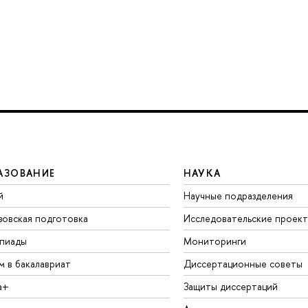
АЗОВАНИЕ
НАУКА
й
Научные подразделения
зовская подготовка
Исследовательские проек
пиады
Мониторинги
м в бакалавриат
Диссертационные советы
а+
Защиты диссертаций