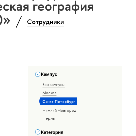
ская география
т)»
Сотрудники
Кампус
Все кампусы
Москва
Санкт-Петербург
Нижний Новгород
Пермь
Категория