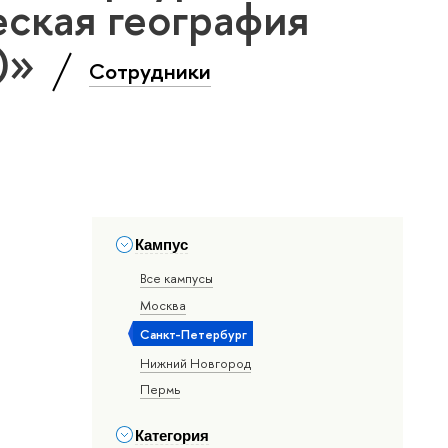
ская география
т)»
Сотрудники
Кампус
Все кампусы
Москва
Санкт-Петербург
Нижний Новгород
Пермь
Категория