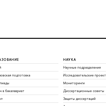
АЗОВАНИЕ
НАУКА
й
Научные подразделения
зовская подготовка
Исследовательские проек
пиады
Мониторинги
м в бакалавриат
Диссертационные советы
а+
Защиты диссертаций