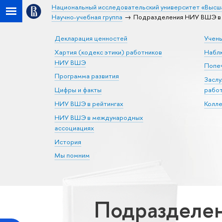
Национальный исследовательский университет «Высш
Научно-учебная группа
Подразделения НИУ ВШЭ в С
Декларация ценностей
Учен
Хартия (кодекс этики) работников
Набл
НИУ ВШЭ
Попеч
Программа развития
Засл
Цифры и факты
рабо
НИУ ВШЭ в рейтингах
Колл
НИУ ВШЭ в международных
ассоциациях
История
Мы помним
Подразделен