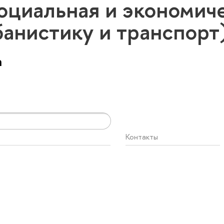
оциальная и экономиче
банистику и транспор
а
Контакты