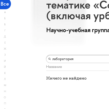
тематике «С
Все
(включая ур
А
Б
В
Научно-учебная групп
Г
Д
Е
Ж
З
И
Название
Й
К
Ничего не найдено
Л
М
Н
О
П