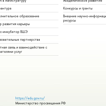
м в магистратуру
Академическое развитие
рантура
Конкурсы и гранты
лнительное образование
Внешние научно-информац
ресурсы
р развития карьеры
ес-инкубатор ВШЭ
зовательные партнерства
ная связь и взаимодействие с
чателями услуг
https://edu.gov.ru/
Министерство просвещения РФ