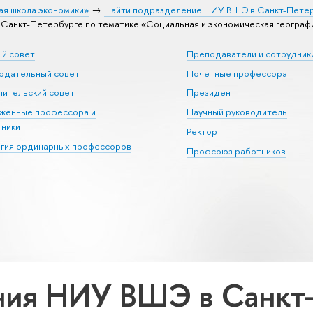
ая школа экономики»
Найти подразделение НИУ ВШЭ в Санкт-Пете
анкт-Петербурге по тематике «Социальная и экономическая география
ый совет
Преподаватели и сотрудник
юдательный совет
Почетные профессора
ительский совет
Президент
уженные профессора и
Научный руководитель
тники
Ректор
егия ординарных профессоров
Профсоюз работников
ия НИУ ВШЭ в Санкт-