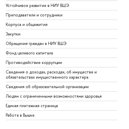
Устойчивое развитие в НИУ ВШЭ
Ол
Преподаватели и сотрудники
Пр
Корпуса и общежития
Вы
Закупки
Пр
Обращения граждан в НИУ ВШЭ
Ас
Фонд целевого капитала
До
Противодействие коррупции
Це
Сведения о доходах, расходах, об имуществе и
Би
обязательствах имущественного характера
Об
Сведения об образовательной организации
Об
Людям с ограниченными возможностями здоровья
Единая платежная страница
Работа в Вышке