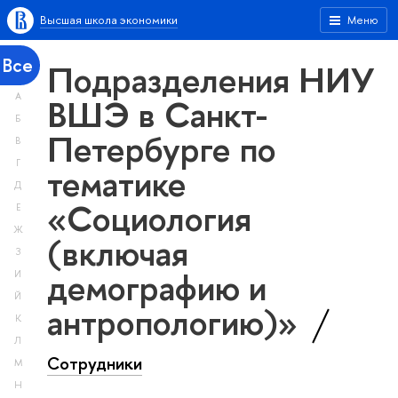
Высшая школа экономики
Меню
Все
Подразделения НИУ
А
ВШЭ в Санкт-
Б
Петербурге по
В
Г
тематике
Д
«Социология
Е
Ж
(включая
З
демографию и
И
Й
антропологию)»
К
Л
Сотрудники
М
Н