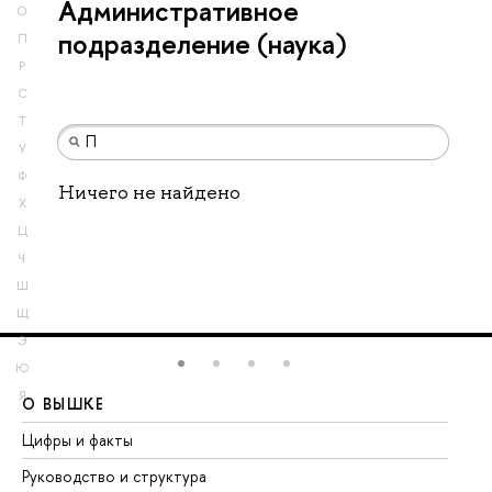
Административное
О
подразделение (наука)
П
Р
С
Т
У
Ф
Ничего не найдено
Х
Ц
Ч
Ш
Щ
Э
Ю
Я
О ВЫШКЕ
О
Цифры и факты
Ли
Руководство и структура
До