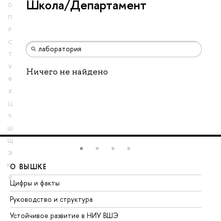
Школа/Департамент
О
П
Р
С
Т
У
Ничего не найдено
Ф
Х
Ц
Ч
Ш
Щ
Э
Ю
О ВЫШКЕ
О
Я
Цифры и факты
Ли
Руководство и структура
До
Устойчивое развитие в НИУ ВШЭ
Ол