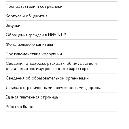
Преподаватели и сотрудники
Пр
Корпуса и общежития
Вы
Закупки
Пр
Обращения граждан в НИУ ВШЭ
Ас
Фонд целевого капитала
До
Противодействие коррупции
Це
Сведения о доходах, расходах, об имуществе и
Би
обязательствах имущественного характера
Об
Сведения об образовательной организации
Об
Людям с ограниченными возможностями здоровья
Единая платежная страница
Работа в Вышке