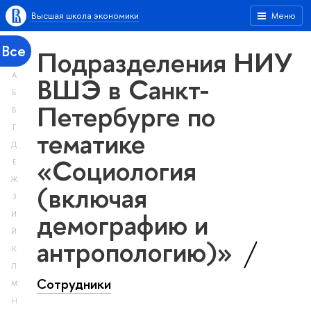
Высшая школа экономики
Меню
Все
Подразделения НИУ
А
ВШЭ в Санкт-
Б
Петербурге по
В
Г
тематике
Д
«Социология
Е
Ж
(включая
З
демографию и
И
Й
антропологию)»
К
Л
Сотрудники
М
Н