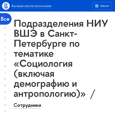
Высшая школа экономики
Меню
Все
Подразделения НИУ
А
ВШЭ в Санкт-
Б
Петербурге по
В
Г
тематике
Д
«Социология
Е
Ж
(включая
З
демографию и
И
Й
антропологию)»
К
Л
Сотрудники
М
Н