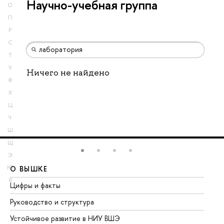
Научно-учебная группа
О
П
Р
С
Т
У
Ничего не найдено
Ф
Х
Ц
Ч
Ш
Щ
Э
Ю
О ВЫШКЕ
О
Я
Цифры и факты
Ли
Руководство и структура
До
Устойчивое развитие в НИУ ВШЭ
Ол