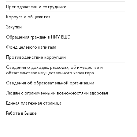
Преподаватели и сотрудники
Пр
Корпуса и общежития
Вы
Закупки
Пр
Обращения граждан в НИУ ВШЭ
Ас
Фонд целевого капитала
До
Противодействие коррупции
Це
Сведения о доходах, расходах, об имуществе и
Би
обязательствах имущественного характера
Об
Сведения об образовательной организации
Об
Людям с ограниченными возможностями здоровья
Единая платежная страница
Работа в Вышке