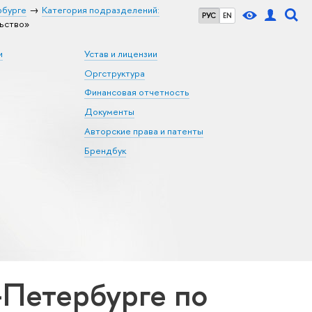
рбурге
Категория подразделений:
РУС
EN
ьство»
и
Устав и лицензии
Оргструктура
Финансовая отчетность
Документы
Авторские права и патенты
Брендбук
Петербурге по