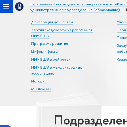
Национальный исследовательский университет «Высш
Административное подразделение (образование)
Декларация ценностей
Учен
Хартия (кодекс этики) работников
Набл
НИУ ВШЭ
Попеч
Программа развития
Засл
Цифры и факты
рабо
НИУ ВШЭ в рейтингах
Колл
НИУ ВШЭ в международных
ассоциациях
История
Мы помним
Подразделен