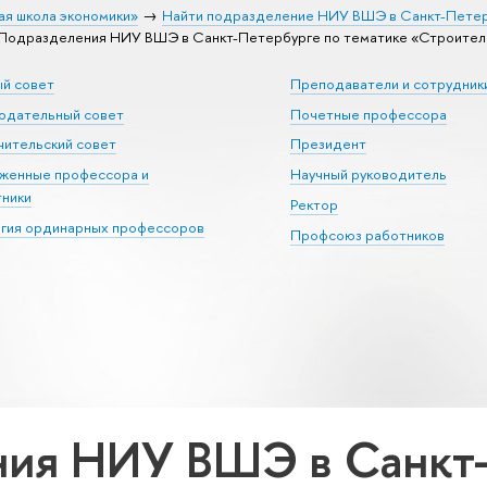
ая школа экономики»
Найти подразделение НИУ ВШЭ в Санкт-Пете
Подразделения НИУ ВШЭ в Санкт-Петербурге по тематике «Строител
ый совет
Преподаватели и сотрудник
юдательный совет
Почетные профессора
ительский совет
Президент
уженные профессора и
Научный руководитель
тники
Ректор
егия ординарных профессоров
Профсоюз работников
ия НИУ ВШЭ в Санкт-