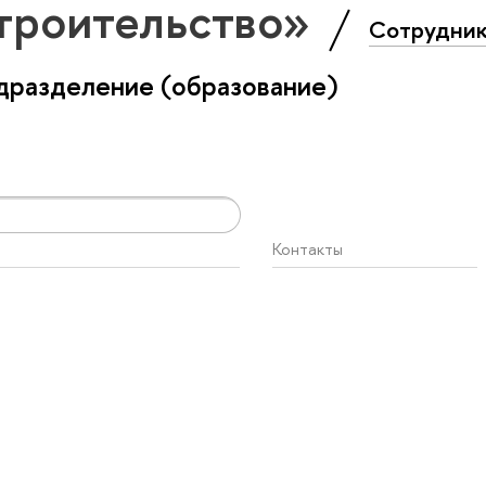
троительство»
Сотрудни
дразделение (образование)
Контакты