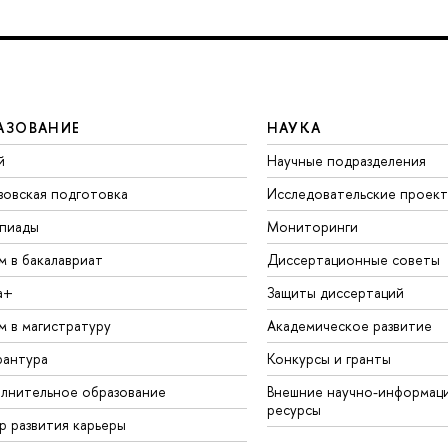
АЗОВАНИЕ
НАУКА
й
Научные подразделения
зовская подготовка
Исследовательские проек
пиады
Мониторинги
м в бакалавриат
Диссертационные советы
а+
Защиты диссертаций
м в магистратуру
Академическое развитие
рантура
Конкурсы и гранты
лнительное образование
Внешние научно-информац
ресурсы
р развития карьеры