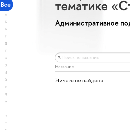
тематике «С
Все
А
Административное по
Б
В
Г
Д
Е
Ж
З
Название
И
Ничего не найдено
Й
К
Л
М
Н
О
П