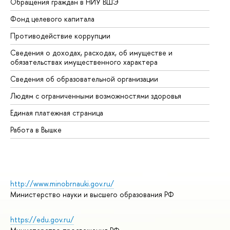
Обращения граждан в НИУ ВШЭ
Ас
Фонд целевого капитала
До
Противодействие коррупции
Це
Сведения о доходах, расходах, об имуществе и
Би
обязательствах имущественного характера
Об
Сведения об образовательной организации
Об
Людям с ограниченными возможностями здоровья
Единая платежная страница
Работа в Вышке
http://www.minobrnauki.gov.ru/
Министерство науки и высшего образования РФ
https://edu.gov.ru/