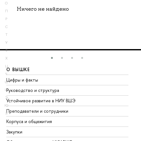
О
Ничего не найдено
П
Р
С
Т
У
Ф
Х
Ц
О ВЫШКЕ
О
Ч
Цифры и факты
Ли
Ш
Руководство и структура
До
Щ
Э
Устойчивое развитие в НИУ ВШЭ
Ол
Ю
Преподаватели и сотрудники
Пр
Я
Корпуса и общежития
Вы
Закупки
Пр