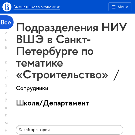
Высшая школа экономики
Меню
Все
Подразделения НИУ
А
ВШЭ в Санкт-
Б
Петербурге по
В
Г
тематике
Д
«Строительство»
Е
Ж
З
Сотрудники
И
Школа/Департамент
Й
К
Л
М
Н