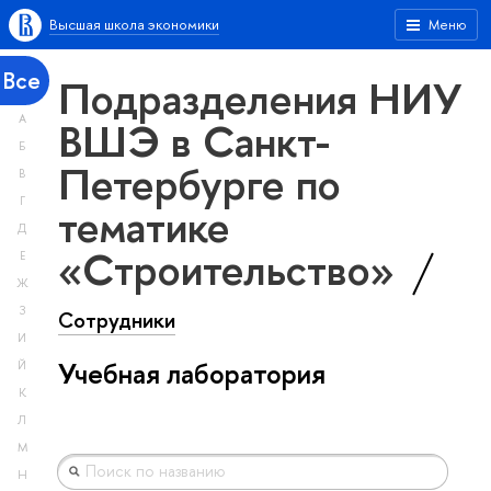
Высшая школа экономики
Меню
Все
Подразделения НИУ
А
ВШЭ в Санкт-
Б
Петербурге по
В
Г
тематике
Д
«Строительство»
Е
Ж
З
Сотрудники
И
Учебная лаборатория
Й
К
Л
М
Н