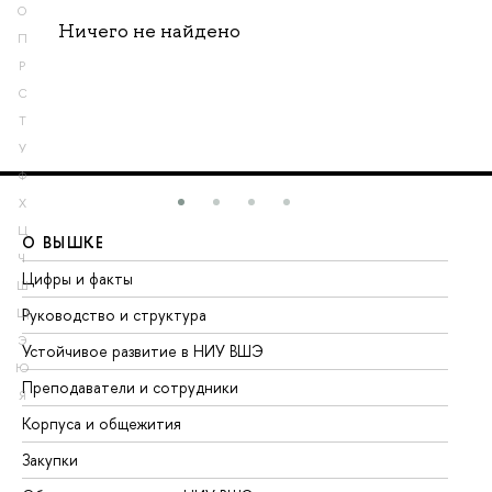
О
Ничего не найдено
П
Р
С
Т
У
Ф
Х
Ц
О ВЫШКЕ
О
Ч
Цифры и факты
Ли
Ш
Руководство и структура
До
Щ
Э
Устойчивое развитие в НИУ ВШЭ
Ол
Ю
Преподаватели и сотрудники
Пр
Я
Корпуса и общежития
Вы
Закупки
Пр