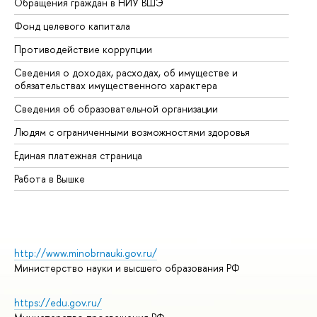
Обращения граждан в НИУ ВШЭ
Ас
Фонд целевого капитала
До
Противодействие коррупции
Це
Сведения о доходах, расходах, об имуществе и
Би
обязательствах имущественного характера
Об
Сведения об образовательной организации
Об
Людям с ограниченными возможностями здоровья
Единая платежная страница
Работа в Вышке
http://www.minobrnauki.gov.ru/
Министерство науки и высшего образования РФ
https://edu.gov.ru/