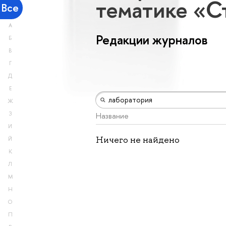
тематике «С
Все
А
Редакции журналов
Б
В
Г
Д
Е
Ж
З
Название
И
Ничего не найдено
Й
К
Л
М
Н
О
П