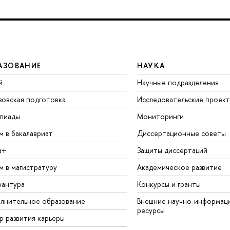
АЗОВАНИЕ
НАУКА
й
Научные подразделения
зовская подготовка
Исследовательские проек
пиады
Мониторинги
м в бакалавриат
Диссертационные советы
а+
Защиты диссертаций
м в магистратуру
Академическое развитие
рантура
Конкурсы и гранты
лнительное образование
Внешние научно-информац
ресурсы
р развития карьеры