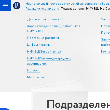
Национальный исследовательский университет «Высш
Редакции журналов
Подразделения НИУ ВШЭ в Сан
Декларация ценностей
Учен
Хартия (кодекс этики) работников
Набл
НИУ ВШЭ
Попеч
Программа развития
Засл
Цифры и факты
рабо
НИУ ВШЭ в рейтингах
Колл
НИУ ВШЭ в международных
ассоциациях
История
Мы помним
Подразделен