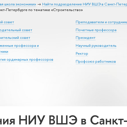
ая школа экономики»
Найти подразделение НИУ ВШЭ в Санкт-Пете
кт-Петербурге по тематике «Строительство»
ый совет
Преподаватели и сотрудник
юдательный совет
Почетные профессора
ительский совет
Президент
уженные профессора и
Научный руководитель
тники
Ректор
егия ординарных профессоров
Профсоюз работников
ия НИУ ВШЭ в Санкт-