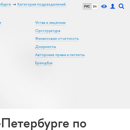
рбурге
Категория подразделений:
РУС
EN
и
Устав и лицензии
Оргструктура
Финансовая отчетность
Документы
Авторские права и патенты
Брендбук
Петербурге по