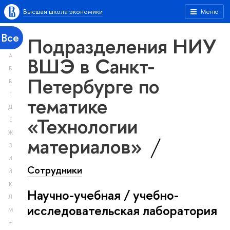
Высшая школа экономики
Меню
Все
Подразделения НИУ
А
ВШЭ в Санкт-
Б
Петербурге по
В
Г
тематике
Д
«Технологии
Е
Ж
материалов»
З
И
Сотрудники
Й
К
Научно-учебная / учебно-
Л
исследовательская лаборатория
М
Н