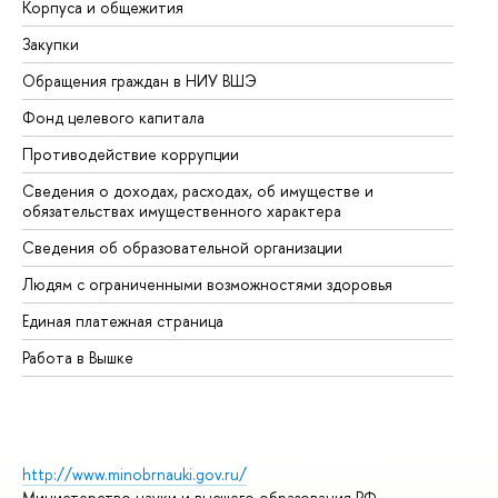
Корпуса и общежития
Вы
Закупки
Пр
Обращения граждан в НИУ ВШЭ
Ас
Фонд целевого капитала
До
Противодействие коррупции
Це
Сведения о доходах, расходах, об имуществе и
Би
обязательствах имущественного характера
Об
Сведения об образовательной организации
Об
Людям с ограниченными возможностями здоровья
Единая платежная страница
Работа в Вышке
http://www.minobrnauki.gov.ru/
Министерство науки и высшего образования РФ