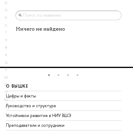
О
П
Р
С
Ничего не найдено
Т
У
Ф
Х
Ц
Ч
Ш
Щ
О ВЫШКЕ
О
Э
Цифры и факты
Ли
Ю
Руководство и структура
До
Я
Устойчивое развитие в НИУ ВШЭ
Ол
Преподаватели и сотрудники
Пр