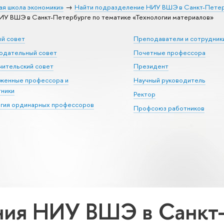
ая школа экономики»
Найти подразделение НИУ ВШЭ в Санкт-Пете
У ВШЭ в Санкт-Петербурге по тематике «Технологии материалов»
ый совет
Преподаватели и сотрудник
юдательный совет
Почетные профессора
ительский совет
Президент
уженные профессора и
Научный руководитель
тники
Ректор
егия ординарных профессоров
Профсоюз работников
ия НИУ ВШЭ в Санкт-