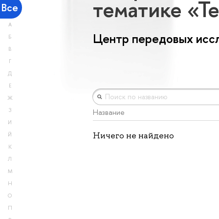
тематике «Т
Все
А
Центр передовых исс
Б
В
Г
Д
Е
Ж
З
Название
И
Ничего не найдено
Й
К
Л
М
Н
О
П