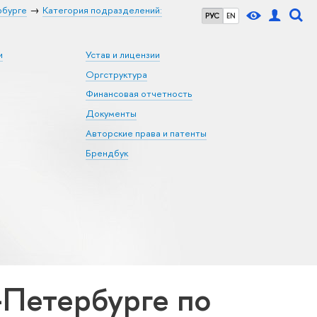
рбурге
Категория подразделений:
РУС
EN
и
Устав и лицензии
Оргструктура
Финансовая отчетность
Документы
Авторские права и патенты
Брендбук
Петербурге по