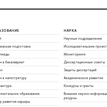
АЗОВАНИЕ
НАУКА
й
Научные подразделения
зовская подготовка
Исследовательские проек
пиады
Мониторинги
м в бакалавриат
Диссертационные советы
а+
Защиты диссертаций
м в магистратуру
Академическое развитие
рантура
Конкурсы и гранты
лнительное образование
Внешние научно-информац
ресурсы
р развития карьеры