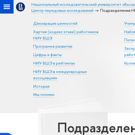
Национальный исследовательский университет «Высш
Центр передовых исследований
Подразделения НИ
Декларация ценностей
Учен
Хартия (кодекс этики) работников
Набл
НИУ ВШЭ
Попеч
Программа развития
Засл
Цифры и факты
рабо
НИУ ВШЭ в рейтингах
Колл
НИУ ВШЭ в международных
ассоциациях
История
Мы помним
Подразделен