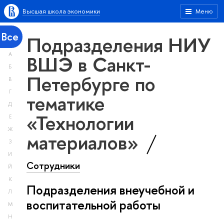
Высшая школа экономики
Меню
Все
Подразделения НИУ
А
ВШЭ в Санкт-
Б
Петербурге по
В
Г
тематике
Д
«Технологии
Е
Ж
материалов»
З
И
Сотрудники
Й
К
Подразделения внеучебной и
Л
воспитательной работы
М
Н