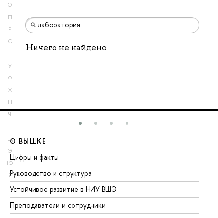
О
П
Р
С
Ничего не найдено
Т
У
Ф
Х
Ц
Ч
Ш
Щ
О ВЫШКЕ
О
Э
Цифры и факты
Ли
Ю
Руководство и структура
До
Я
Устойчивое развитие в НИУ ВШЭ
Ол
Преподаватели и сотрудники
Пр