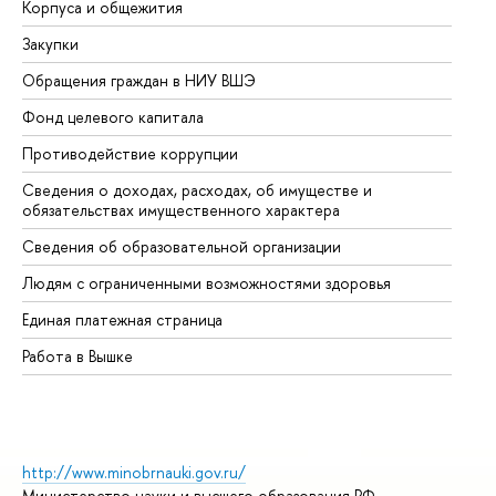
Корпуса и общежития
Вы
Закупки
Пр
Обращения граждан в НИУ ВШЭ
Ас
Фонд целевого капитала
До
Противодействие коррупции
Це
Сведения о доходах, расходах, об имуществе и
Би
обязательствах имущественного характера
Об
Сведения об образовательной организации
Об
Людям с ограниченными возможностями здоровья
Единая платежная страница
Работа в Вышке
http://www.minobrnauki.gov.ru/
Министерство науки и высшего образования РФ