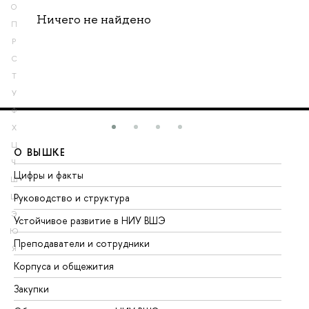
О
Ничего не найдено
П
Р
С
Т
У
Ф
Х
Ц
О ВЫШКЕ
О
Ч
Цифры и факты
Ли
Ш
Руководство и структура
До
Щ
Э
Устойчивое развитие в НИУ ВШЭ
Ол
Ю
Преподаватели и сотрудники
Пр
Я
Корпуса и общежития
Вы
Закупки
Пр