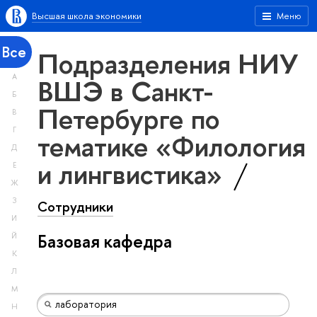
Высшая школа экономики
Меню
Все
Подразделения НИУ
А
ВШЭ в Санкт-
Б
Петербурге по
В
Г
тематике «Филология
Д
и лингвистика»
Е
Ж
З
Сотрудники
И
Базовая кафедра
Й
К
Л
М
Н