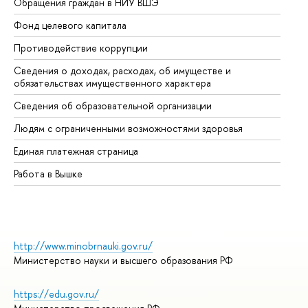
Обращения граждан в НИУ ВШЭ
Ас
Фонд целевого капитала
До
Противодействие коррупции
Це
Сведения о доходах, расходах, об имуществе и
Би
обязательствах имущественного характера
Об
Сведения об образовательной организации
Об
Людям с ограниченными возможностями здоровья
Единая платежная страница
Работа в Вышке
http://www.minobrnauki.gov.ru/
Министерство науки и высшего образования РФ
https://edu.gov.ru/