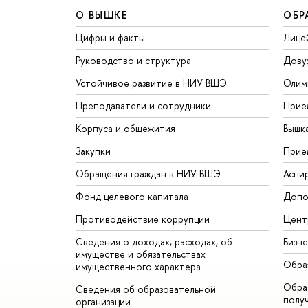
О ВЫШКЕ
ОБР
Цифры и факты
Лице
Руководство и структура
Дову
Устойчивое развитие в НИУ ВШЭ
Олим
Преподаватели и сотрудники
Прие
Корпуса и общежития
Вышк
Закупки
Прие
Обращения граждан в НИУ ВШЭ
Аспи
Фонд целевого капитала
Допо
Противодействие коррупции
Цент
Сведения о доходах, расходах, об
Бизн
имуществе и обязательствах
Обра
имущественного характера
Обрат
Сведения об образовательной
полу
организации