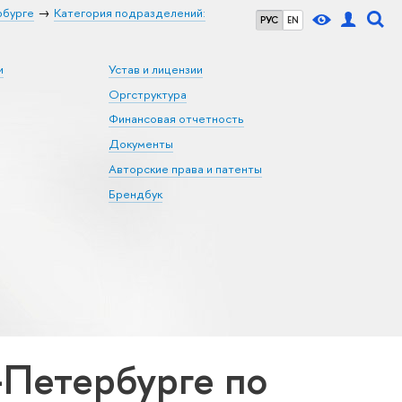
рбурге
Категория подразделений:
РУС
EN
и
Устав и лицензии
Оргструктура
Финансовая отчетность
Документы
Авторские права и патенты
Брендбук
Петербурге по