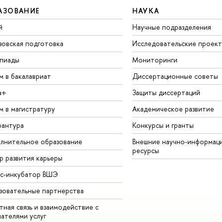
АЗОВАНИЕ
НАУКА
й
Научные подразделения
зовская подготовка
Исследовательские проек
пиады
Мониторинги
м в бакалавриат
Диссертационные советы
а+
Защиты диссертаций
м в магистратуру
Академическое развитие
рантура
Конкурсы и гранты
лнительное образование
Внешние научно-информац
ресурсы
р развития карьеры
ес-инкубатор ВШЭ
зовательные партнерства
ная связь и взаимодействие с
чателями услуг