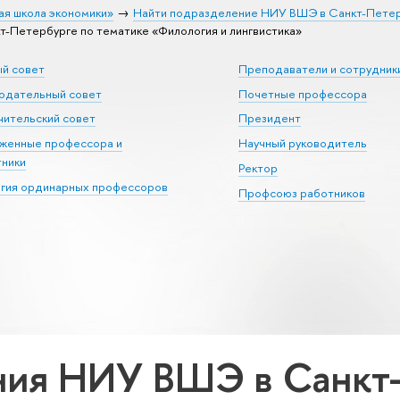
ая школа экономики»
Найти подразделение НИУ ВШЭ в Санкт-Пете
Петербурге по тематике «Филология и лингвистика»
ый совет
Преподаватели и сотрудник
юдательный совет
Почетные профессора
ительский совет
Президент
уженные профессора и
Научный руководитель
тники
Ректор
егия ординарных профессоров
Профсоюз работников
ия НИУ ВШЭ в Санкт-