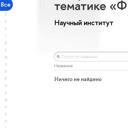
тематике «Ф
Все
А
Научный институт
Б
В
Г
Д
Е
Ж
З
Название
И
Ничего не найдено
Й
К
Л
М
Н
О
П