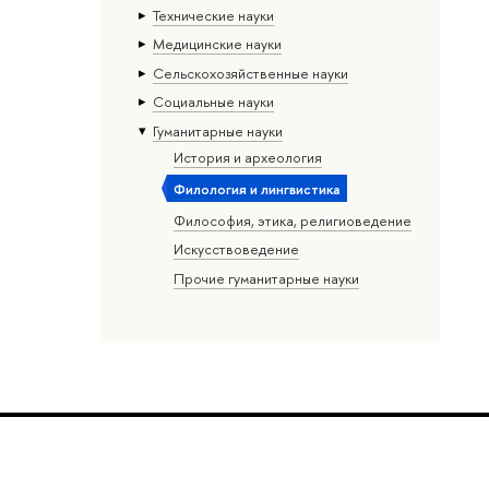
Тех­ничес­кие науки
Медицинские науки
Сельскохозяйственные науки
Социальные науки
Гуманитарные науки
История и археология
Филология и лингвистика
Философия, этика, религиоведение
Искусствоведение
Прочие гуманитарные науки