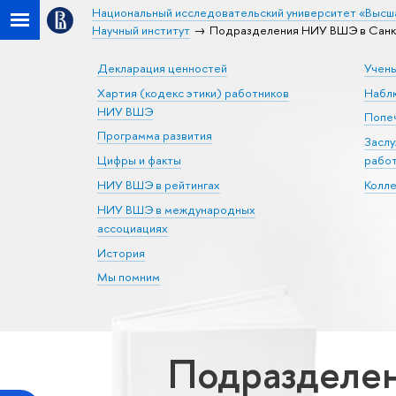
Национальный исследовательский университет «Высш
Научный институт
Подразделения НИУ ВШЭ в Санкт-
Декларация ценностей
Учен
Хартия (кодекс этики) работников
Набл
НИУ ВШЭ
Попеч
Программа развития
Засл
Цифры и факты
рабо
НИУ ВШЭ в рейтингах
Колл
НИУ ВШЭ в международных
ассоциациях
История
Мы помним
Подразделен