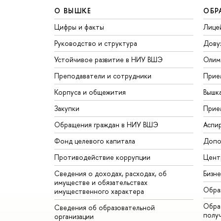
О ВЫШКЕ
ОБР
Цифры и факты
Лице
Руководство и структура
Дову
Устойчивое развитие в НИУ ВШЭ
Олим
Преподаватели и сотрудники
Прие
Корпуса и общежития
Вышк
Закупки
Прие
Обращения граждан в НИУ ВШЭ
Аспи
Фонд целевого капитала
Допо
Противодействие коррупции
Цент
Сведения о доходах, расходах, об
Бизн
имуществе и обязательствах
Обра
имущественного характера
Обрат
Сведения об образовательной
полу
организации