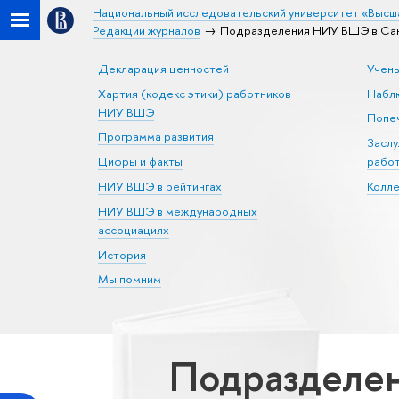
Национальный исследовательский университет «Высш
Редакции журналов
Подразделения НИУ ВШЭ в Санк
Декларация ценностей
Учен
Хартия (кодекс этики) работников
Набл
НИУ ВШЭ
Попеч
Программа развития
Засл
Цифры и факты
рабо
НИУ ВШЭ в рейтингах
Колл
НИУ ВШЭ в международных
ассоциациях
История
Мы помним
Подразделен