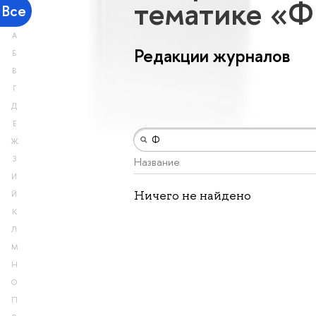
тематике «Ф
Все
А
Редакции журналов
Б
В
Г
Д
Е
Ж
З
Название
И
Ничего не найдено
Й
К
Л
М
Н
О
П