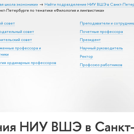
ая школа экономики»
Найти подразделение НИУ ВШЭ в Санкт-Пете
т-Петербурге по тематике «Филология и лингвистика»
ый совет
Преподаватели и сотрудник
юдательный совет
Почетные профессора
ительский совет
Президент
уженные профессора и
Научный руководитель
тники
Ректор
егия ординарных профессоров
Профсоюз работников
ия НИУ ВШЭ в Санкт-