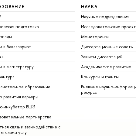
АЗОВАНИЕ
НАУКА
й
Научные подразделения
зовская подготовка
Исследовательские проек
пиады
Мониторинги
м в бакалавриат
Диссертационные советы
а+
Защиты диссертаций
м в магистратуру
Академическое развитие
рантура
Конкурсы и гранты
лнительное образование
Внешние научно-информац
ресурсы
р развития карьеры
ес-инкубатор ВШЭ
зовательные партнерства
ная связь и взаимодействие с
чателями услуг