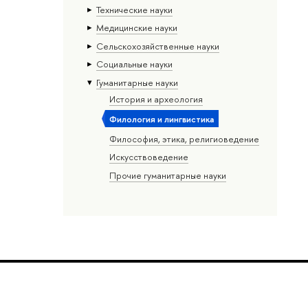
Тех­ничес­кие науки
Медицинские науки
Сельскохозяйственные науки
Социальные науки
Гуманитарные науки
История и археология
Филология и лингвистика
Философия, этика, религиоведение
Искусствоведение
Прочие гуманитарные науки