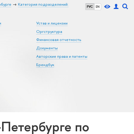
рбурге
Категория подразделений:
РУС
EN
и
Устав и лицензии
Оргструктура
Финансовая отчетность
Документы
Авторские права и патенты
Брендбук
Петербурге по