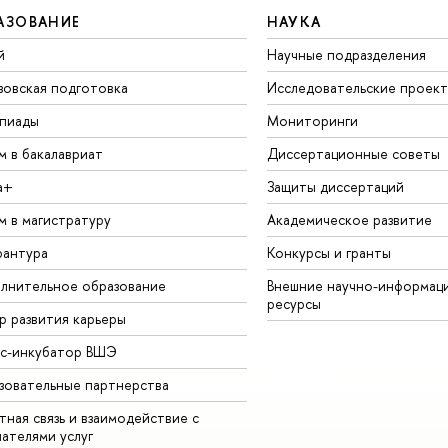
АЗОВАНИЕ
НАУКА
й
Научные подразделения
зовская подготовка
Исследовательские проек
пиады
Мониторинги
м в бакалавриат
Диссертационные советы
а+
Защиты диссертаций
м в магистратуру
Академическое развитие
рантура
Конкурсы и гранты
лнительное образование
Внешние научно-информац
ресурсы
р развития карьеры
ес-инкубатор ВШЭ
зовательные партнерства
ная связь и взаимодействие с
чателями услуг