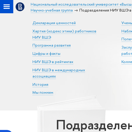
Национальный исследовательский университет «Высш
Научно-учебная группа
Подразделения НИУ ВШЭ в С
Декларация ценностей
Учен
Хартия (кодекс этики) работников
Набл
НИУ ВШЭ
Попеч
Программа развития
Засл
Цифры и факты
рабо
НИУ ВШЭ в рейтингах
Колл
НИУ ВШЭ в международных
ассоциациях
История
Мы помним
Подразделен