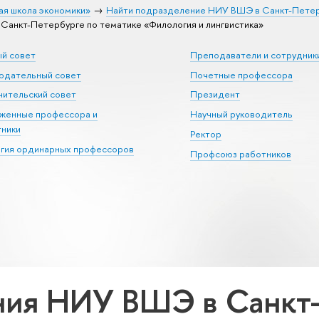
ая школа экономики»
Найти подразделение НИУ ВШЭ в Санкт-Пете
анкт-Петербурге по тематике «Филология и лингвистика»
ый совет
Преподаватели и сотрудник
юдательный совет
Почетные профессора
ительский совет
Президент
уженные профессора и
Научный руководитель
тники
Ректор
егия ординарных профессоров
Профсоюз работников
ия НИУ ВШЭ в Санкт-