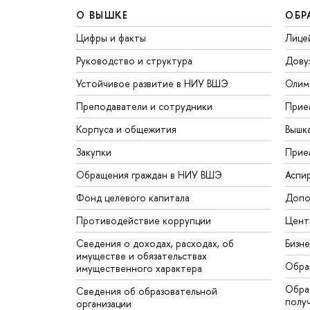
О ВЫШКЕ
ОБР
Цифры и факты
Лице
Руководство и структура
Дову
Устойчивое развитие в НИУ ВШЭ
Олим
Преподаватели и сотрудники
Прие
Корпуса и общежития
Вышк
Закупки
Прие
Обращения граждан в НИУ ВШЭ
Аспи
Фонд целевого капитала
Допо
Противодействие коррупции
Цент
Сведения о доходах, расходах, об
Бизн
имуществе и обязательствах
Обра
имущественного характера
Обрат
Сведения об образовательной
полу
организации