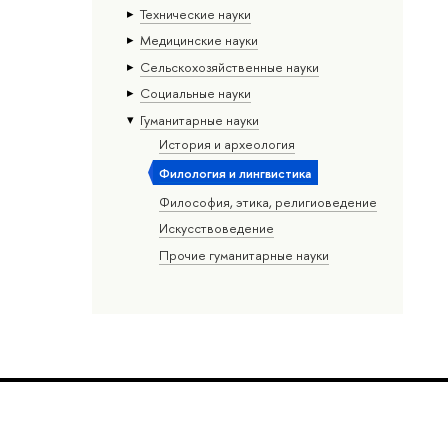
Тех­ничес­кие науки
Медицинские науки
Сельскохозяйственные науки
Социальные науки
Гуманитарные науки
История и археология
Филология и лингвистика
Философия, этика, религиоведение
Искусствоведение
Прочие гуманитарные науки