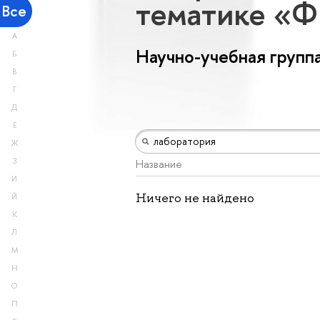
тематике «Ф
Все
А
Научно-учебная групп
Б
В
Г
Д
Е
Ж
З
Название
И
Ничего не найдено
Й
К
Л
М
Н
О
П