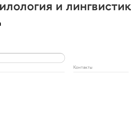
илология и лингвисти
а
Контакты