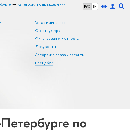
рбурге
Категория подразделений:
РУС
EN
и
Устав и лицензии
Оргструктура
Финансовая отчетность
Документы
Авторские права и патенты
Брендбук
Петербурге по