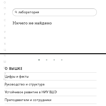
О
П
Р
С
Ничего не найдено
Т
У
Ф
Х
Ц
Ч
Ш
Щ
О ВЫШКЕ
О
Э
Цифры и факты
Ли
Ю
Руководство и структура
До
Я
Устойчивое развитие в НИУ ВШЭ
Ол
Преподаватели и сотрудники
Пр