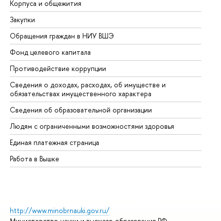
Корпуса и общежития
Вы
Закупки
Пр
Обращения граждан в НИУ ВШЭ
Ас
Фонд целевого капитала
До
Противодействие коррупции
Це
Сведения о доходах, расходах, об имуществе и
Би
обязательствах имущественного характера
Об
Сведения об образовательной организации
Об
Людям с ограниченными возможностями здоровья
Единая платежная страница
Работа в Вышке
http://www.minobrnauki.gov.ru/
Министерство науки и высшего образования РФ