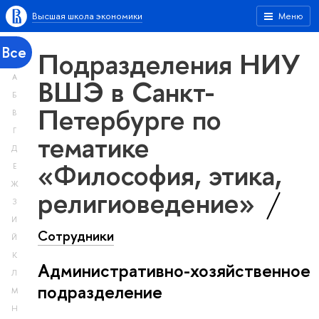
Высшая школа экономики
Меню
Все
Подразделения НИУ
А
ВШЭ в Санкт-
Б
Петербурге по
В
Г
тематике
Д
«Философия, этика,
Е
Ж
религиоведение»
З
И
Сотрудники
Й
К
Административно-хозяйственное
Л
подразделение
М
Н